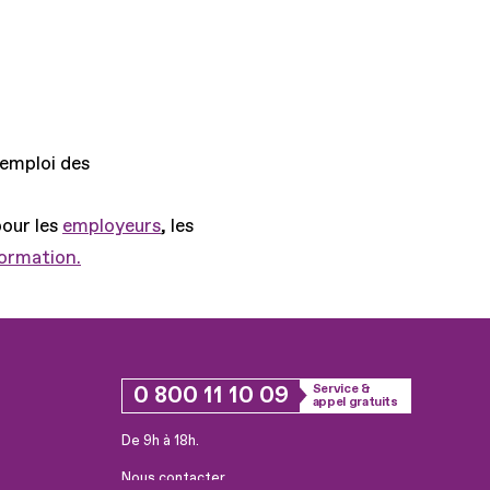
'emploi des
pour les
employeurs
, les
formation.
0 800 11 10 09
Service &
appel gratuits
De 9h à 18h.
Nous contacter