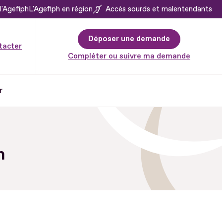
l'Agefiph
L'Agefiph en région
Accès sourds et malentendants
Déposer une demande
tacter
Compléter ou suivre ma demande
r
n