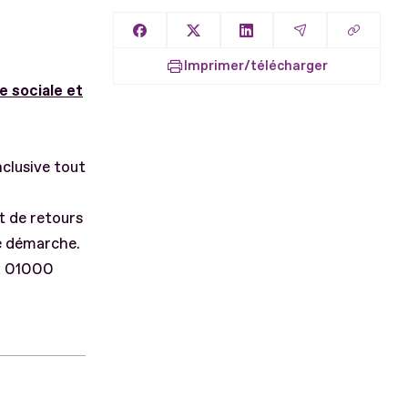
Copier l
Partager sur Facebook
Partager sur X
Partager sur LinkedIn
Partager par E
Imprimer/télécharger
e sociale et
nclusive tout
t de retours
e démarche.
ux 01000