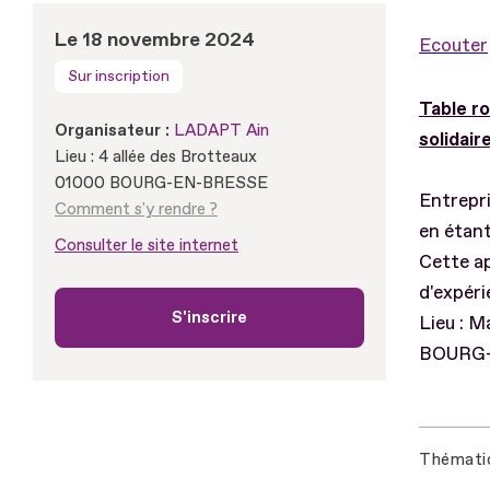
Le 18 novembre 2024
Ecouter
Sur inscription
Table ro
Organisateur :
LADAPT Ain
solidair
Lieu : 4 allée des Brotteaux
01000 BOURG-EN-BRESSE
Entrepri
Comment s'y rendre ?
en étan
Consulter le site internet
Cette ap
d'expéri
S'inscrire
Lieu : M
BOURG
Thémati