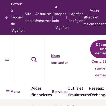
Retour
Aller
A
Accès
à
au
Site
Actualités &
propos
L'Agefiph
l'accueil
sourds et
contenu
emploi
événements
de
en région
de
malentendant
Aller
l'Agefiph
l'Agefiph
au
pied
Dépo
de
un
dema
page
Nous
Complét
contacter
suivre
dema
Aides
Outils et
Réseaux
Services
Menu
financières
simulateurs
d'échang