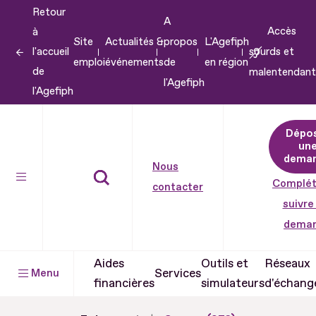
Retour
Aller
A
Accès
à
au
Site
Actualités &
propos
L'Agefiph
l'accueil
sourds et
contenu
emploi
événements
de
en région
de
malentendant
Aller
l'Agefiph
l'Agefiph
au
pied
Dépo
de
un
dema
page
Nous
Complét
contacter
suivre
dema
Aides
Outils et
Réseaux
Services
Menu
financières
simulateurs
d'échang