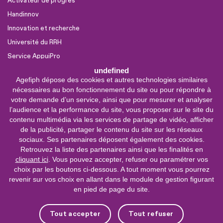
Activateur de progrès
Handinnov
Innovation et recherche
Université du RRH
Service AppuiPro
undefined
Agefiph dépose des cookies et autres technologies similaires
Nous suivre
nécessaires au bon fonctionnement du site ou pour répondre à
Youtube
votre demande d’un service, ainsi que pour mesurer et analyser
l’audience et la performance du site, vous proposer sur le site du
Linkedin
contenu multimédia via les services de partage de vidéo, afficher
de la publicité, partager le contenu du site sur les réseaux
Facebook
sociaux. Ses partenaires déposent également des cookies.
X
Retrouvez la liste des partenaires ainsi que les finalités en
cliquant ici
. Vous pouvez accepter, refuser ou paramétrer vos
choix par les boutons ci-dessous. A tout moment vous pourrez
0 800 11 10 09
Service &
revenir sur vos choix en allant dans le module de gestion figurant
appel gratuits
en pied de page du site.
De 9h à 18h.
Nous contacter
Tout accepter
Tout refuser
Plateforme de mise en contact LSF