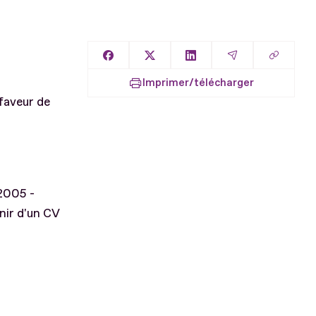
Copier l
Partager sur Facebook
Partager sur X
Partager sur LinkedIn
Partager par E
Imprimer/télécharger
 faveur de
 2005 -
nir d'un CV