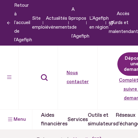
Retour
Aller
A
Accès
à
au
Site
Actualités &
propos
L'Agefiph
l'accueil
sourds et
contenu
emploi
événements
de
en région
de
malentendant
Aller
l'Agefiph
l'Agefiph
au
pied
Dépo
de
un
dema
page
Nous
Complét
contacter
suivre
dema
Aides
Outils et
Réseaux
Services
Menu
financières
simulateurs
d'échang