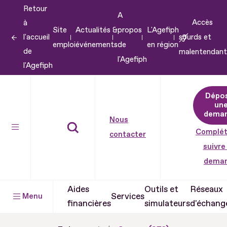
Retour
Aller
A
Accès
à
au
Site
Actualités &
propos
L'Agefiph
l'accueil
sourds et
contenu
emploi
événements
de
en région
de
malentendant
Aller
l'Agefiph
l'Agefiph
au
pied
Dépo
de
un
dema
page
Nous
Complét
contacter
suivre
dema
Aides
Outils et
Réseaux
Services
Menu
financières
simulateurs
d'échang