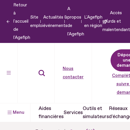
Retour
Aller
A
Accès
à
au
Site
Actualités &
propos
L'Agefiph
l'accueil
sourds et
contenu
emploi
événements
de
en région
de
malentendant
Aller
l'Agefiph
l'Agefiph
au
pied
Dépo
de
un
dema
page
Nous
Complét
contacter
suivre
dema
Aides
Outils et
Réseaux
Services
Menu
financières
simulateurs
d'échang