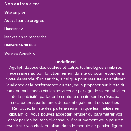
Nos autres sites
Site emploi
Activateur de progrès
Handinnov
Innovation et recherche
Université du RRH
Service AppuiPro
undefined
Agefiph dépose des cookies et autres technologies similaires
Nous suivre
nécessaires au bon fonctionnement du site ou pour répondre à
Youtube
votre demande d’un service, ainsi que pour mesurer et analyser
l’audience et la performance du site, vous proposer sur le site du
Linkedin
contenu multimédia via les services de partage de vidéo, afficher
de la publicité, partager le contenu du site sur les réseaux
Facebook
sociaux. Ses partenaires déposent également des cookies.
X
Retrouvez la liste des partenaires ainsi que les finalités en
cliquant ici
. Vous pouvez accepter, refuser ou paramétrer vos
choix par les boutons ci-dessous. A tout moment vous pourrez
0 800 11 10 09
Service &
revenir sur vos choix en allant dans le module de gestion figurant
appel gratuits