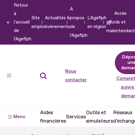
Retour
Aller
A
Accès
à
au
Site
Actualités &
propos
L'Agefiph
l'accueil
sourds et
contenu
emploi
événements
de
en région
de
malentendant
Aller
l'Agefiph
l'Agefiph
au
pied
Dépo
de
un
dema
page
Nous
Complét
contacter
suivre
dema
Aides
Outils et
Réseaux
Services
Menu
financières
simulateurs
d'échang