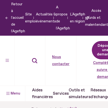
Retour
Aller
A
Accès
à
au
Site
Actualités &
propos
L'Agefiph
l'accueil
sourds et
contenu
emploi
événements
de
en région
de
malentendant
Aller
l'Agefiph
l'Agefiph
au
pied
Dépo
de
un
dema
page
Nous
Complét
contacter
suivre
dema
Aides
Outils et
Réseaux
Services
Menu
financières
simulateurs
d'échang