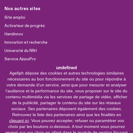
Nos autres sites
Site emploi
Activateur de progrès
Handinnov
Innovation et recherche
Université du RRH
Service AppuiPro
undefined
Agefiph dépose des cookies et autres technologies similaires
Nous suivre
nécessaires au bon fonctionnement du site ou pour répondre à
Youtube
votre demande d’un service, ainsi que pour mesurer et analyser
l’audience et la performance du site, vous proposer sur le site du
Linkedin
contenu multimédia via les services de partage de vidéo, afficher
de la publicité, partager le contenu du site sur les réseaux
Facebook
sociaux. Ses partenaires déposent également des cookies.
X
Retrouvez la liste des partenaires ainsi que les finalités en
cliquant ici
. Vous pouvez accepter, refuser ou paramétrer vos
choix par les boutons ci-dessous. A tout moment vous pourrez
0 800 11 10 09
Service &
revenir sur vos choix en allant dans le module de gestion figurant
appel gratuits