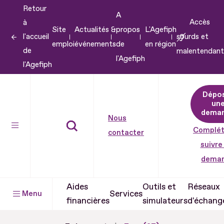
Retour
Aller
A
Accès
à
au
Site
Actualités &
propos
L'Agefiph
l'accueil
sourds et
contenu
emploi
événements
de
en région
de
malentendant
Aller
l'Agefiph
l'Agefiph
au
pied
Dépo
de
un
dema
page
Nous
Complét
contacter
suivre
dema
Aides
Outils et
Réseaux
Services
Menu
financières
simulateurs
d'échang