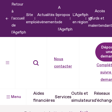
Retour
Aller
A
Accès
à
au
Site
Actualités &
propos
L'Agefiph
l'accueil
sourds et
contenu
emploi
événements
de
en région
de
malentendant
Aller
l'Agefiph
l'Agefiph
au
pied
Dépo
de
un
dema
page
Nous
Complét
contacter
suivre
dema
Aides
Outils et
Réseaux
Services
Menu
financières
simulateurs
d'échang