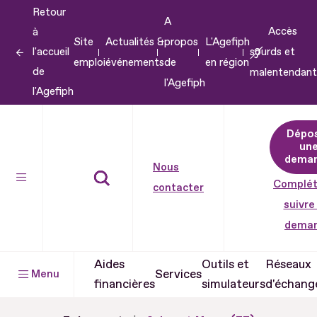
Retour
Aller
A
Accès
à
au
Site
Actualités &
propos
L'Agefiph
l'accueil
sourds et
contenu
emploi
événements
de
en région
de
malentendant
Aller
l'Agefiph
l'Agefiph
au
pied
Dépo
de
un
dema
page
Nous
Complét
contacter
suivre
dema
Aides
Outils et
Réseaux
Services
Menu
financières
simulateurs
d'échang