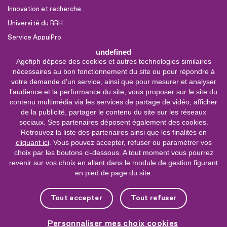
Innovation et recherche
Université du RRH
Service AppuiPro
undefined
Agefiph dépose des cookies et autres technologies similaires
Nous suivre
nécessaires au bon fonctionnement du site ou pour répondre à
Youtube
votre demande d’un service, ainsi que pour mesurer et analyser
l’audience et la performance du site, vous proposer sur le site du
Linkedin
contenu multimédia via les services de partage de vidéo, afficher
de la publicité, partager le contenu du site sur les réseaux
Facebook
sociaux. Ses partenaires déposent également des cookies.
X
Retrouvez la liste des partenaires ainsi que les finalités en
cliquant ici
. Vous pouvez accepter, refuser ou paramétrer vos
choix par les boutons ci-dessous. A tout moment vous pourrez
0 800 11 10 09
Service &
revenir sur vos choix en allant dans le module de gestion figurant
appel gratuits
en pied de page du site.
De 9h à 18h.
Nous contacter
Tout accepter
Tout refuser
Plateforme de mise en contact LSF
Personnaliser mes choix cookies