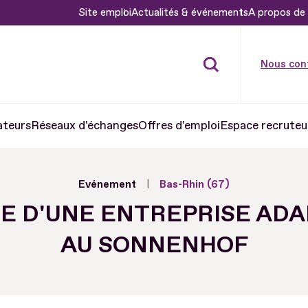
Site emploi
Actualités & événements
A propos de 
Nous con
ateurs
Réseaux d'échanges
Offres d'emploi
Espace recruteu
Evénement
Bas-Rhin (67)
TE D'UNE ENTREPRISE AD
AU SONNENHOF