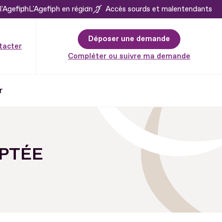
l'Agefiph
L'Agefiph en région
Accès sourds et malentendants
Déposer une demande
tacter
Compléter ou suivre ma demande
r
APTÉE