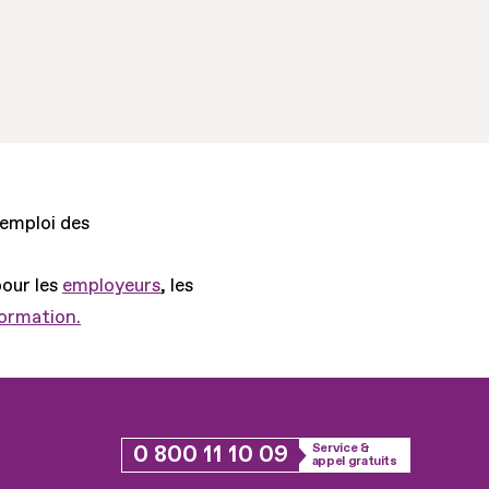
'emploi des
pour les
employeurs
, les
formation.
0 800 11 10 09
Service &
appel gratuits