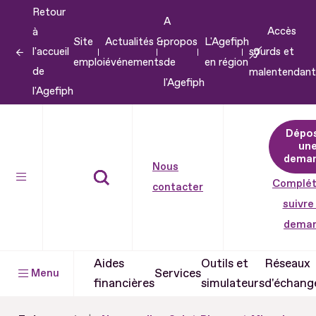
Retour
Aller
A
Accès
à
au
Site
Actualités &
propos
L'Agefiph
l'accueil
sourds et
contenu
emploi
événements
de
en région
de
malentendant
Aller
l'Agefiph
l'Agefiph
au
pied
Dépo
de
un
dema
page
Nous
Complét
contacter
suivre
dema
Aides
Outils et
Réseaux
Services
Menu
financières
simulateurs
d'échang