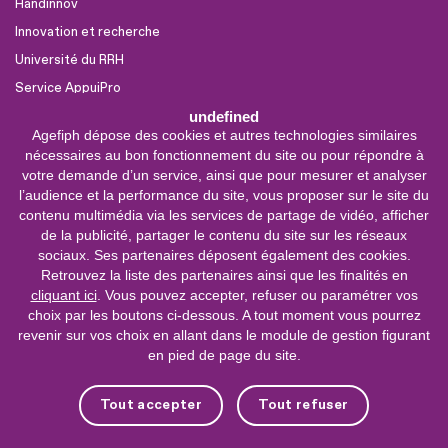
Handinnov
Innovation et recherche
Université du RRH
Service AppuiPro
undefined
Agefiph dépose des cookies et autres technologies similaires
Nous suivre
nécessaires au bon fonctionnement du site ou pour répondre à
Youtube
votre demande d’un service, ainsi que pour mesurer et analyser
l’audience et la performance du site, vous proposer sur le site du
Linkedin
contenu multimédia via les services de partage de vidéo, afficher
de la publicité, partager le contenu du site sur les réseaux
Facebook
sociaux. Ses partenaires déposent également des cookies.
X
Retrouvez la liste des partenaires ainsi que les finalités en
cliquant ici
. Vous pouvez accepter, refuser ou paramétrer vos
choix par les boutons ci-dessous. A tout moment vous pourrez
0 800 11 10 09
Service &
revenir sur vos choix en allant dans le module de gestion figurant
appel gratuits
en pied de page du site.
De 9h à 18h.
Nous contacter
Tout accepter
Tout refuser
Plateforme de mise en contact LSF