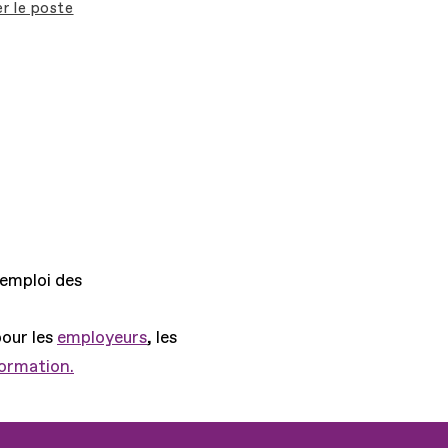
r le poste
'emploi des
pour les
employeurs
, les
formation.