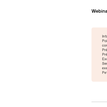
Webinai
In
Poi
co
Pr
Pr
Exe
Ser
ex
Pet