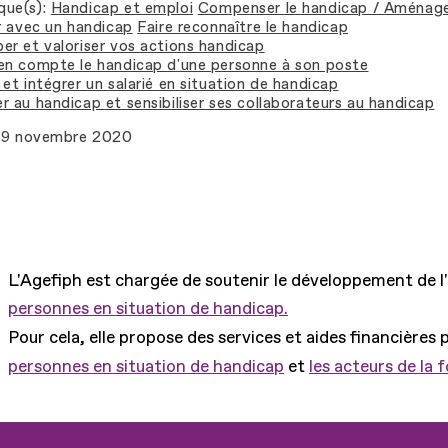
que(s)
Handicap et emploi
Compenser le handicap / Aménage
er avec un handicap
Faire reconnaître le handicap
er et valoriser vos actions handicap
en compte le handicap d'une personne à son poste
et intégrer un salarié en situation de handicap
r au handicap et sensibiliser ses collaborateurs au handicap
9 novembre 2020
L'Agefiph est chargée de soutenir le développement de l
personnes en situation de handicap.
Pour cela, elle propose des services et aides financières 
personnes en situation de handicap
et
les acteurs de la 