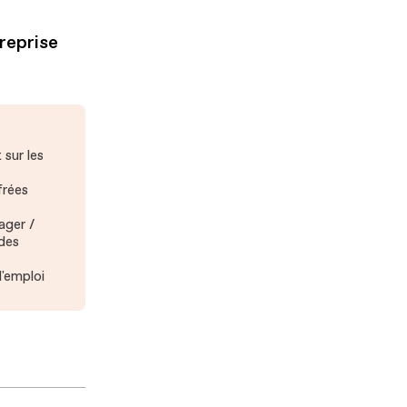
reprise
 sur les
frées
ager /
 des
l'emploi