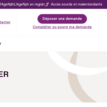
l'Agefiph
L'Agefiph en région
Accès sourds et malentendants
Déposer une demande
tacter
Compléter ou suivre ma demande
r
BER