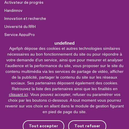
Activateur de progrès
Handinnov
Innovation et recherche
Université du RRH
Service AppuiPro
undefined
Agefiph dépose des cookies et autres technologies similaires
Nous suivre
nécessaires au bon fonctionnement du site ou pour répondre à
Youtube
votre demande d’un service, ainsi que pour mesurer et analyser
l’audience et la performance du site, vous proposer sur le site du
Linkedin
contenu multimédia via les services de partage de vidéo, afficher
de la publicité, partager le contenu du site sur les réseaux
Facebook
sociaux. Ses partenaires déposent également des cookies.
X
Retrouvez la liste des partenaires ainsi que les finalités en
cliquant ici
. Vous pouvez accepter, refuser ou paramétrer vos
choix par les boutons ci-dessous. A tout moment vous pourrez
0 800 11 10 09
Service &
revenir sur vos choix en allant dans le module de gestion figurant
appel gratuits
en pied de page du site.
De 9h à 18h.
Nous contacter
Tout accepter
Tout refuser