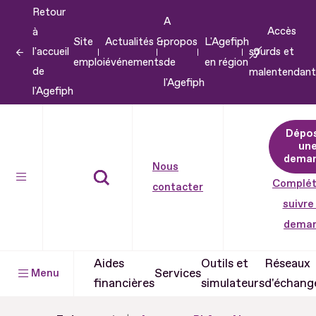
Retour
Aller
A
Accès
à
au
Site
Actualités &
propos
L'Agefiph
l'accueil
sourds et
contenu
emploi
événements
de
en région
de
malentendant
Aller
l'Agefiph
l'Agefiph
au
pied
Dépo
de
un
dema
page
Nous
Complét
contacter
suivre
dema
Aides
Outils et
Réseaux
Services
Menu
financières
simulateurs
d'échang