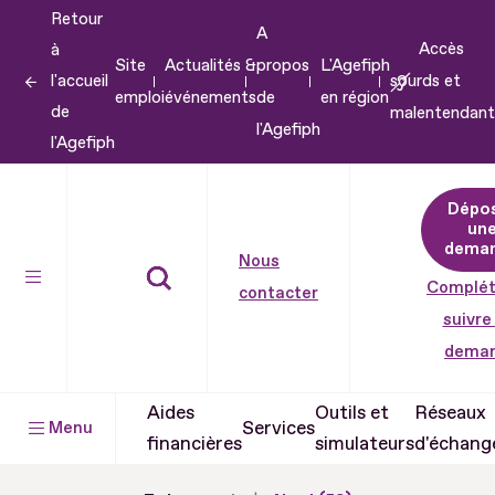
Retour
Aller
A
Accès
à
au
Site
Actualités &
propos
L'Agefiph
l'accueil
sourds et
contenu
emploi
événements
de
en région
de
malentendant
Aller
l'Agefiph
l'Agefiph
au
pied
Dépo
de
un
dema
page
Nous
Complét
contacter
suivre
dema
Aides
Outils et
Réseaux
Services
Menu
financières
simulateurs
d'échang