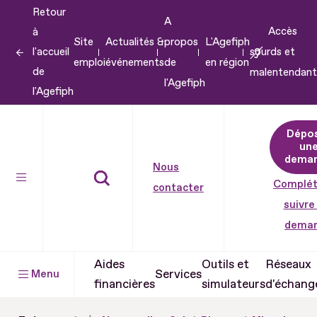
Retour
Aller
A
Accès
à
au
Site
Actualités &
propos
L'Agefiph
l'accueil
sourds et
contenu
emploi
événements
de
en région
de
malentendant
Aller
l'Agefiph
l'Agefiph
au
pied
Dépo
de
un
dema
page
Nous
Complét
contacter
suivre
dema
Aides
Outils et
Réseaux
Services
Menu
financières
simulateurs
d'échang