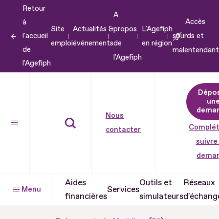
Retour
Aller
A
Accès
à
au
Site
Actualités &
propos
L'Agefiph
l'accueil
sourds et
contenu
emploi
événements
de
en région
de
malentendant
Aller
l'Agefiph
l'Agefiph
au
pied
Dépo
de
un
dema
page
Nous
Complét
contacter
suivre
dema
Aides
Outils et
Réseaux
Services
Menu
financières
simulateurs
d'échang