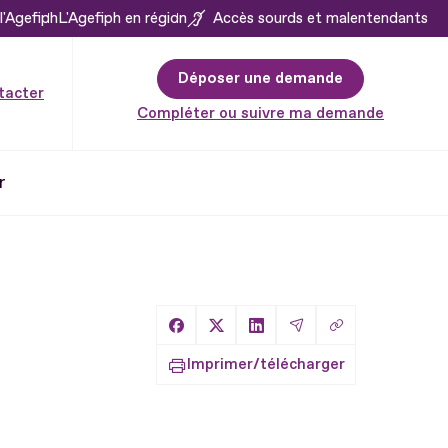
l'Agefiph
L'Agefiph en région
Accès sourds et malentendants
Déposer une demande
tacter
Compléter ou suivre ma demande
r
Copier le lien
Partager sur Facebook
Partager sur X
Partager sur LinkedIn
Partager par Email
Imprimer/télécharger