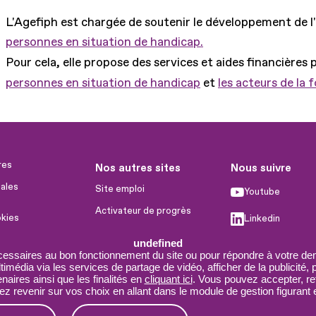
L'Agefiph est chargée de soutenir le développement de l
personnes en situation de handicap.
Pour cela, elle propose des services et aides financières 
personnes en situation de handicap
et
les acteurs de la 
res
Nos autres sites
Nous suivre
ales
Site emploi
Youtube
Activateur de progrès
okies
Linkedin
Handinnov
humaines
undefined
Facebook
cessaires au bon fonctionnement du site ou pour répondre à votre dem
Innovation et recherche
imédia via les services de partage de vidéo, afficher de la publicité,
X
Université du RRH
aires ainsi que les finalités en
cliquant ici
. Vous pouvez accepter, re
 revenir sur vos choix en allant dans le module de gestion figurant e
Service AppuiPro