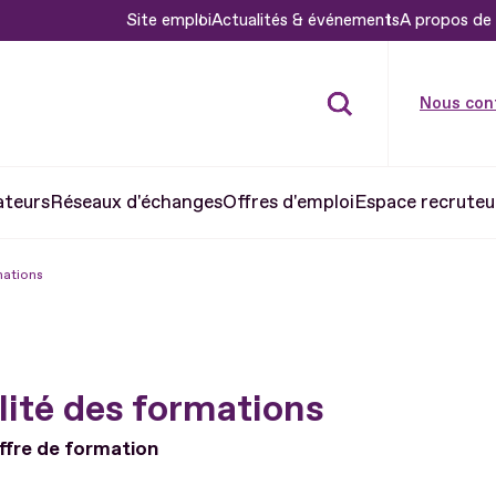
Site emploi
Actualités & événements
A propos de 
Nous con
ateurs
Réseaux d'échanges
Offres d'emploi
Espace recruteu
mations
lité des formations
offre de formation