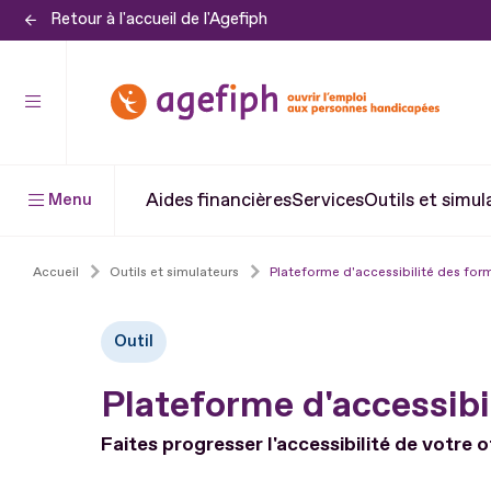
Retour à l'accueil de l'Agefiph
Aller
au
contenu
Aller
au
pied
Aides financières
Services
Outils et simul
Menu
de
page
Accueil
Outils et simulateurs
Plateforme d'accessibilité des for
Outil
Plateforme d'accessibi
Faites progresser l'accessibilité de votre 