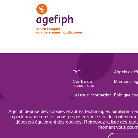
FAQ
Appels d'off
Centre de
Mentions lég
ressources
Lettre d'information
Politique co
Espace Presse
Ressources 
Agefiph dépose des cookies et autres technologies similaires né
Accessibilité :
Plan du site
la performance du site, vous proposer sur le site du contenu mult
partiellement
déposent également des cookies. Retrouvez la liste des parten
conforme
moment vous pourrez