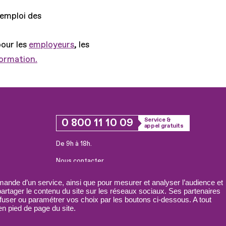
'emploi des
pour les
employeurs
, les
formation.
0 800 11 10 09
Service &
appel gratuits
De 9h à 18h.
Nous contacter
Plateforme de mise en contact LSF
ande d’un service, ainsi que pour mesurer et analyser l’audience et
 partager le contenu du site sur les réseaux sociaux. Ses partenaires
fuser ou paramétrer vos choix par les boutons ci-dessous. A tout
n pied de page du site.