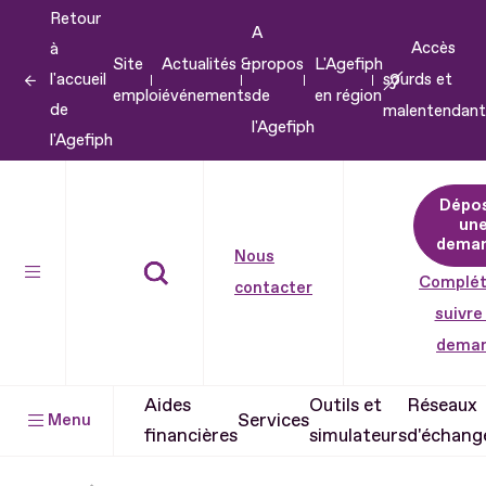
Retour
Aller
A
Accès
à
au
Site
Actualités &
propos
L'Agefiph
l'accueil
sourds et
contenu
emploi
événements
de
en région
de
malentendant
Aller
l'Agefiph
l'Agefiph
au
pied
Dépo
de
un
dema
page
Nous
Complét
contacter
suivre
dema
Aides
Outils et
Réseaux
Services
Menu
financières
simulateurs
d'échang