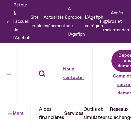
Retour
Aller
A
Accès
à
au
Site
Actualités &
propos
L'Agefiph
l'accueil
sourds et
contenu
emploi
événements
de
en région
de
malentendant
Aller
l'Agefiph
l'Agefiph
au
pied
Dépo
de
un
dema
page
Nous
Complét
contacter
suivre
dema
Aides
Outils et
Réseaux
Services
Menu
financières
simulateurs
d'échang