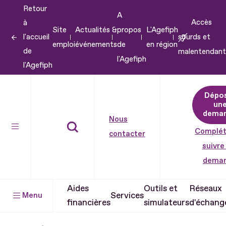
Retour
Aller
A
Accès
à
au
Site
Actualités &
propos
L'Agefiph
l'accueil
sourds et
contenu
emploi
événements
de
en région
de
malentendant
Aller
l'Agefiph
l'Agefiph
au
pied
Dépo
de
un
dema
page
Nous
Complét
contacter
suivre
dema
Aides
Outils et
Réseaux
Services
Menu
financières
simulateurs
d'échang