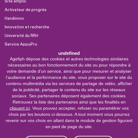
Site emploi
Activateur de progrès
Handinnov
Innovation et recherche
Université du RRH
Service AppuiPro
undefined
Agefiph dépose des cookies et autres technologies similaires
Nous suivre
nécessaires au bon fonctionnement du site ou pour répondre à
Youtube
votre demande d’un service, ainsi que pour mesurer et analyser
l’audience et la performance du site, vous proposer sur le site du
Linkedin
contenu multimédia via les services de partage de vidéo, afficher
de la publicité, partager le contenu du site sur les réseaux
Facebook
sociaux. Ses partenaires déposent également des cookies.
X
Retrouvez la liste des partenaires ainsi que les finalités en
cliquant ici
. Vous pouvez accepter, refuser ou paramétrer vos
choix par les boutons ci-dessous. A tout moment vous pourrez
0 800 11 10 09
Service &
revenir sur vos choix en allant dans le module de gestion figurant
appel gratuits
en pied de page du site.
De 9h à 18h.
Nous contacter