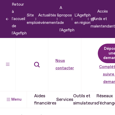
Retour
Aller
A
Accès
à
au
Site
Actualités &
propos
L'Agefiph
l'accueil
sourds et
contenu
emploi
événements
de
en région
de
malentendant
Aller
l'Agefiph
l'Agefiph
au
pied
Dépo
de
un
dema
page
Nous
Complét
contacter
suivre
dema
Aides
Outils et
Réseaux
Services
Menu
financières
simulateurs
d'échang