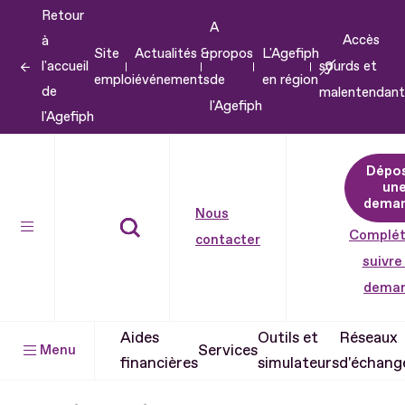
Retour
Aller
A
Accès
à
au
Site
Actualités &
propos
L'Agefiph
l'accueil
sourds et
contenu
emploi
événements
de
en région
de
malentendant
Aller
l'Agefiph
l'Agefiph
au
pied
Dépo
de
un
dema
page
Nous
Complét
contacter
suivre
dema
Aides
Outils et
Réseaux
Services
Menu
financières
simulateurs
d'échang