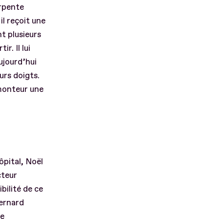
arpente
l reçoit une
t plusieurs
r. Il lui
ujourd’hui
urs doigts.
monteur une
ôpital, Noël
cteur
bilité de ce
Bernard
de