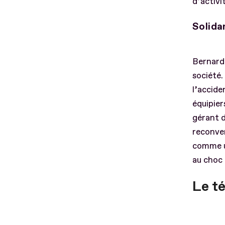
d’activi
Solida
Bernard 
société.
l’accide
équipier
gérant 
reconver
comme u
au choc q
Le t