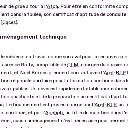
ur de grue à tour à l’
Afpa
. Pour être en conformité comp
obtient dans la foulée, son certificat d’aptitude de conduite
 (
Caces
).
’aménagement technique
le médecin du travail donne son aval pour la reconversio
 Laurence Raffy, comptable de
CLM
, chargée du dossier d
ment, et Noël Bordes prennent contact avec l’
Aref
-
BTP
ation régionale paritaire pour la formation continue dans 
ravaux publics. Un devis est rapidement établi pour estimer
tion qualifiante et de la préparation au certificat d’aptit
pa
. Le financement est pris en charge par l’
Aref
-
BTP
, au t
n continue, et par l’
Agefiph
, au titre du maintien dans l’e
ériel, aucun aménagement n’est nécessaire pour permettr