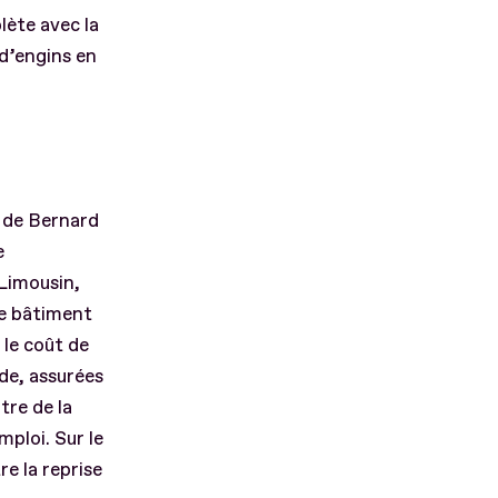
lète avec la
 d’engins en
n de Bernard
e
Limousin,
le bâtiment
 le coût de
ude, assurées
itre de la
mploi. Sur le
e la reprise