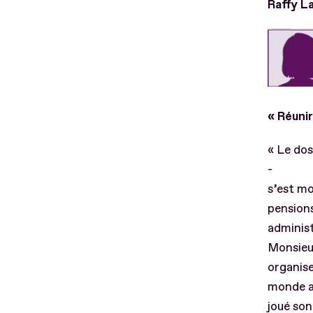
Raffy L
« Réunir
« Le dos
-
s’est m
pensions
administ
Monsieur
organise
monde au
joué son 