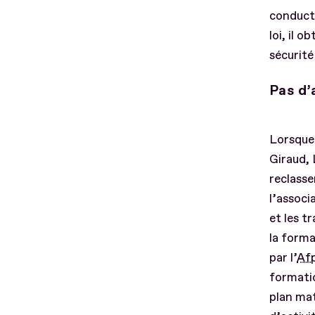
conducte
loi, il 
sécurité
Pas d
Lorsque 
Giraud,
reclasse
l’associ
et les t
la forma
par l’
Af
formatio
plan mat