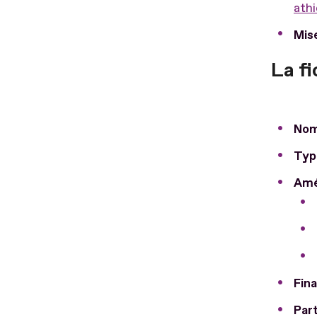
athi
Mise
La f
Nom
Typ
Amé
Fin
Part