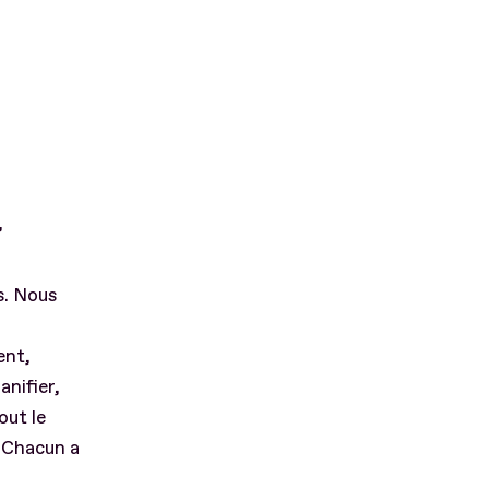
’
s. Nous
ent,
anifier,
out le
. Chacun a