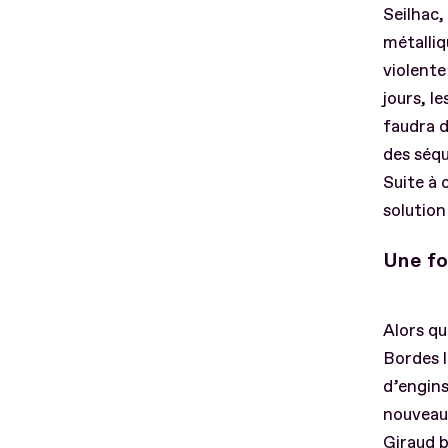
Seilhac,
métalliq
violente
jours, l
faudra d
des séqu
Suite à 
solution
Une fo
Alors qu
Bordes l
d’engins
nouveau 
Giraud b