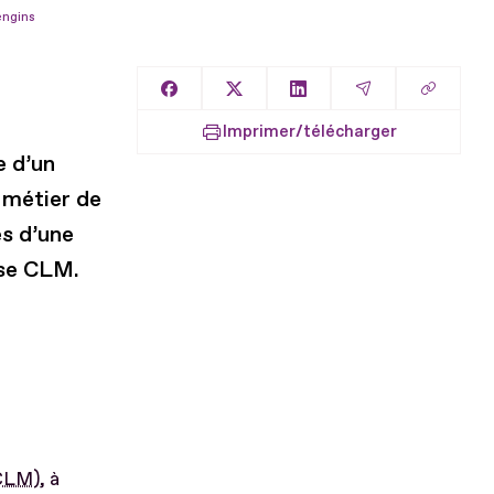
engins
Copier l
Partager sur Facebook
Partager sur X
Partager sur LinkedIn
Partager par E
Imprimer/télécharger
e d’un
 métier de
s d’une
rise CLM.
CLM
), à