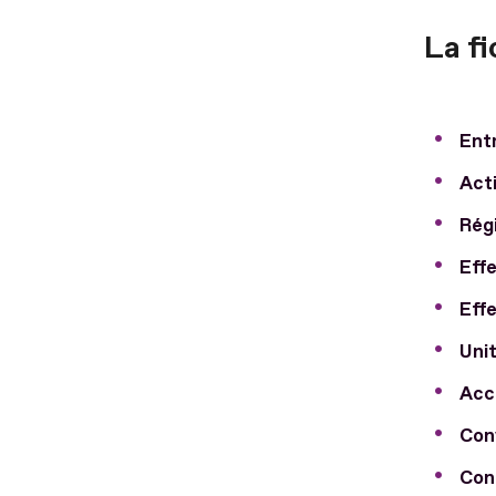
La fi
Entr
Acti
Régi
Effe
Effe
Unit
Acco
Con
Con