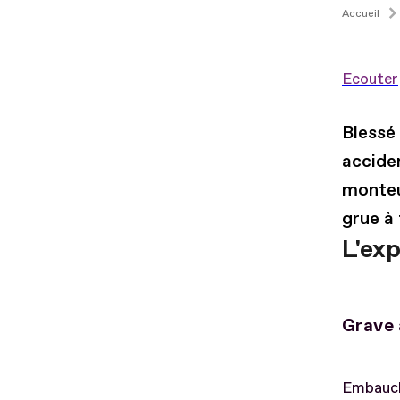
Accueil
Ecouter
Blessé 
accide
monteu
grue à 
L'ex
Grave 
Embauch