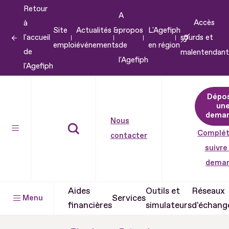
Retour
Aller
A
Accès
à
au
Site
Actualités &
propos
L'Agefiph
l'accueil
sourds et
contenu
emploi
événements
de
en région
de
malentendant
Aller
l'Agefiph
l'Agefiph
au
pied
Dépo
de
un
dema
page
Nous
Complét
contacter
suivre
dema
Aides
Outils et
Réseaux
Services
Menu
financières
simulateurs
d'échang