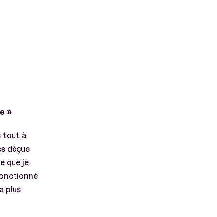
e »
 tout à
ès déçue
e que je
 fonctionné
a plus