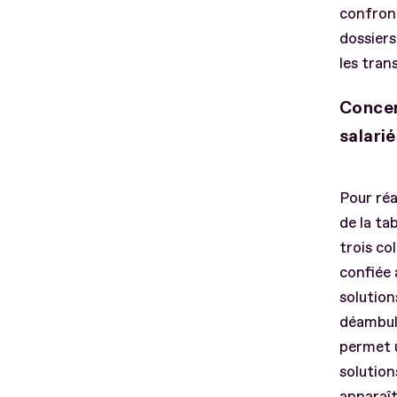
confront
dossiers
les tran
Concer
salari
Pour réa
de la ta
trois co
confiée 
solution
déambula
permet u
solution
apparaît