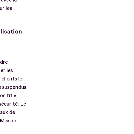
ur les
lisation
rdre
er les
 clients le
s suspendus.
sitif «
sécurité. Le
raux de
 Mission