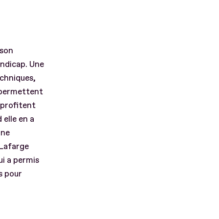
 son
andicap. Une
echniques,
s permettent
 profitent
 elle en a
ine
 Lafarge
ui a permis
s pour