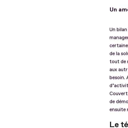
Un amé
Un bilan
manager,
certaine
de la so
tout de 
aux autr
besoin. 
d’activi
Couvertu
de démon
ensuite 
Le t