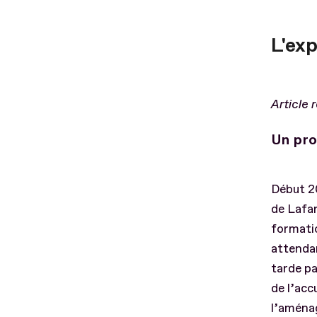
L'ex
Article 
Un pro
Début 20
de Lafar
formatio
attenda
tarde pa
de l’acc
l’aménag