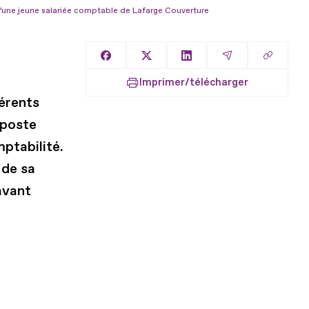
d’une jeune salariée comptable de Lafarge Couverture
Copier l
Partager sur Facebook
Partager sur X
Partager sur LinkedIn
Partager par E
Imprimer/télécharger
érents
 poste
ptabilité.
 de sa
avant