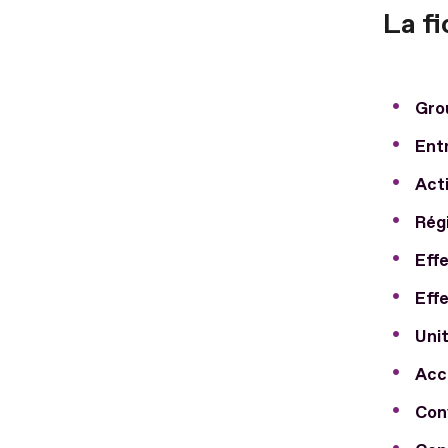
La fi
Gro
Entr
Acti
Régi
Effe
Effe
Unit
Acco
Con