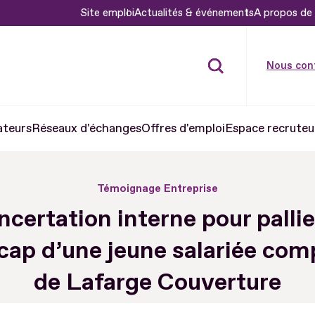
Site emploi
Actualités & événements
A propos de 
Nous con
ateurs
Réseaux d'échanges
Offres d'emploi
Espace recruteu
Témoignage Entreprise
certation interne pour pallie
cap d’une jeune salariée com
de Lafarge Couverture