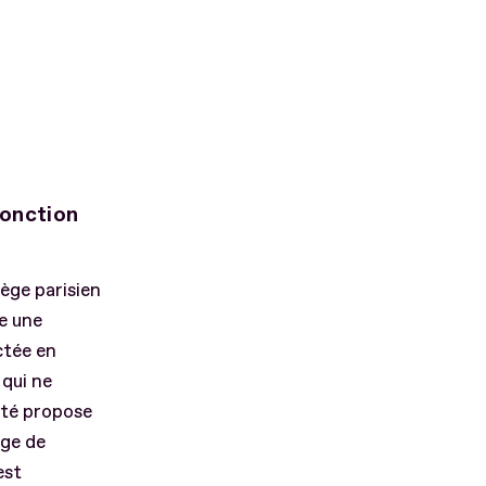
fonction
ège parisien
de une
ctée en
qui ne
lité propose
rge de
est