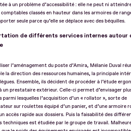
ée à un problème d’accessibilité : elle ne peut ni atteindre
 comptables classés en hauteur dans les armoires de rang
sporter seule parce qu’elle se déplace avec des béquilles.
tation de différents services internes autour 
ée
liser l’aménagement du poste d’Amira, Mélanie Duval réu
ble la direction des ressources humaines, la principale inté
llègues. Ensemble, ils décident de procéder à l’étude erg
à un prestataire extérieur. Celle-ci permet d’envisager plu
s parmi lesquelles l’acquisition d’un « rollator », sorte de
teur sur roulettes équipé d’un panier, et d’une armoire r
n accès rapide aux dossiers. Puis la faisabilité des différe
s techniques est étudiée par le groupe de travail. Malheur
 que le poids des équipements envisagés est incompatible