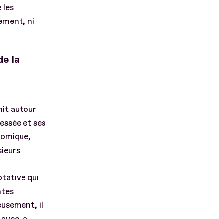
 les
ement, ni
de la
nit autour
ressée et ses
onomique,
sieurs
otative qui
ntes
eusement, il
 avec la