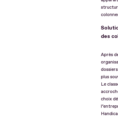
structur
colonnes
Soluti
des co
Après de
organisa
dossiers
plus sou
Le class
accroche
choix dé
l’entrep
Handicap