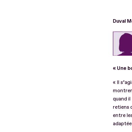
Duval M
« Une bo
« Il s’a
montrer 
quand il
retiens 
entre le
adaptée.