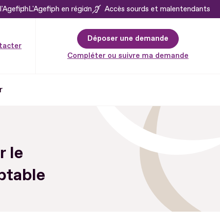
l'Agefiph
L'Agefiph en région
Accès sourds et malentendants
Déposer une demande
tacter
Compléter ou suivre ma demande
r
r le
ptable