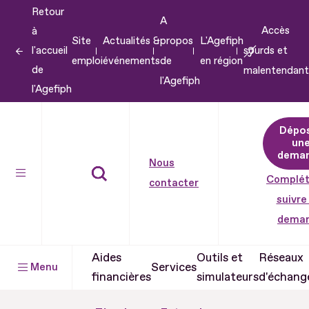
Retour
Aller
A
Accès
à
au
Site
Actualités &
propos
L'Agefiph
l'accueil
sourds et
contenu
emploi
événements
de
en région
de
malentendant
Aller
l'Agefiph
l'Agefiph
au
pied
Dépo
de
un
dema
page
Nous
Complét
contacter
suivre
dema
Aides
Outils et
Réseaux
Services
Menu
financières
simulateurs
d'échang