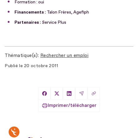
Formation : oui
Financements :
Talon Frères, Agefiph
Partenaires :
Service Plus
Thématique(s)
Rechercher un emploi
Publié le
20 octobre 2011
Copier le lien
Partager sur Facebook
Partager sur X
Partager sur LinkedIn
Partager par Email
Imprimer/télécharger