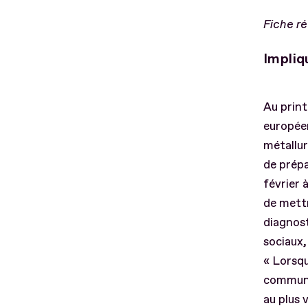
Fiche r
Impliq
Au print
européen
métallur
de prépa
février 
de mettr
diagnost
sociaux,
« Lorsqu
communi
au plus 