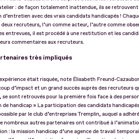
atelier : de façon totalement inattendue, ils se retrouvent
n d’entretien avec des vrais candidats handicapés ! Chaq
 deux recruteurs, l’un comme acteur, l’autre comme obse
s entrevues, il est procédé à une restitution et les candi
leurs commentaires aux recruteurs.
rtenaires très impliqués
expérience était risquée, note Élisabeth Freund-Cazaubon,
oup d’impact et un grand succès auprès des recruteurs qu
, se sont retrouvés pour la première fois face à des perso
n de handicap » La participation des candidats handicapés
ossible par le club d’entreprises Tremplin, auquel a adhér
 nombreux autres partenaires ont contribué à l’animatio
on : la mission handicap d’une agence de travail tempora