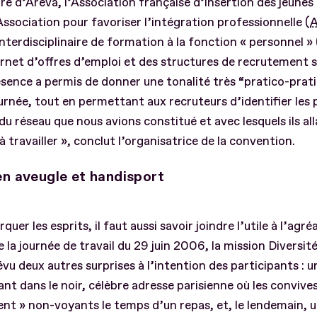
re d’Areva, l’Association française d’insertion des jeunes
’Association pour favoriser l’intégration professionnelle (
A
nterdisciplinaire de formation à la fonction « personnel » 
ernet d’offres d’emploi et des structures de recrutement s
sence a permis de donner une tonalité très “pratico-prat
urnée, tout en permettant aux recruteurs d’identifier les 
du réseau que nous avions constitué et avec lesquels ils all
 travailler », conclut l’organisatrice de la convention.
en aveugle et handisport
uer les esprits, il faut aussi savoir joindre l’utile à l’agré
 la journée de travail du 29 juin 2006, la mission Diversit
évu deux autres surprises à l’intention des participants : u
nt dans le noir, célèbre adresse parisienne où les convives
nt » non-voyants le temps d’un repas, et, le lendemain, u