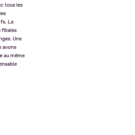
c tous les
des
fs. La
filiales
anges. Une
s avons
nde au même
pensable