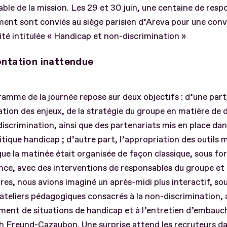
ble de la mission. Les 29 et 30 juin, une centaine de resp
ent sont conviés au siège parisien d’Areva pour une conv
sité intitulée « Handicap et non-discrimination »
ntation inattendue
amme de la journée repose sur deux objectifs : d’une part,
tion des enjeux, de la stratégie du groupe en matière de d
iscrimination, ainsi que des partenariats mis en place dan
litique handicap ; d’autre part, l’appropriation des outils m
que la matinée était organisée de façon classique, sous f
ce, avec des interventions de responsables du groupe et
res, nous avions imaginé un après-midi plus interactif, so
 ateliers pédagogiques consacrés à la non-discrimination, 
ent de situations de handicap et à l’entretien d’embauc
h Freund-Cazaubon. Une surprise attend les recruteurs da