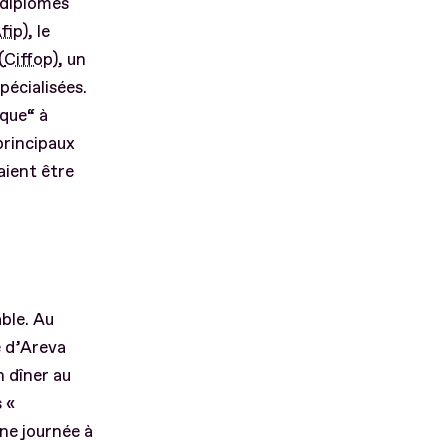
 diplômés
fip
), le
(
Ciffop
), un
pécialisées.
ique“ à
principaux
aient être
able. Au
é d’Areva
n dîner au
 «
ne journée à