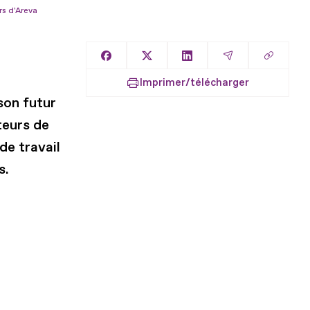
rs d'Areva
Copier l
Partager sur Facebook
Partager sur X
Partager sur LinkedIn
Partager par E
Imprimer/télécharger
son futur
teurs de
de travail
s.