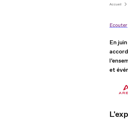
Accueil
Ecouter
En juin
accord 
l’ensem
et évé
L'ex