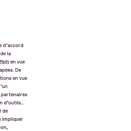
le d’accord
de la
fiph
en vue
apées. De
ctions en vue
d’un
 partenaires
n d’outils…
é de
 impliquer
bon,