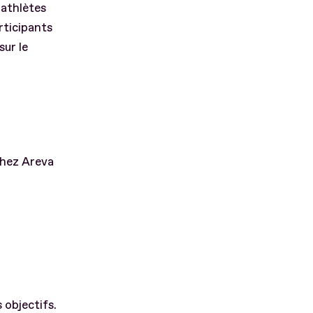
 athlètes
rticipants
sur le
chez Areva
 objectifs.