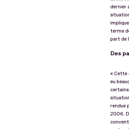
dernier 
situatio
implique
terme de
part de 
Des pa
« Cette 
eu beauc
certains
situatio
rendue p
2006. De
conventi