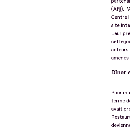
partenai
(
Afij
), l
Centre i
site Int
Leur pré
cette jo
acteurs 
amenés à
Dîner 
Pour marq
terme de
avait pr
Restaura
devienne