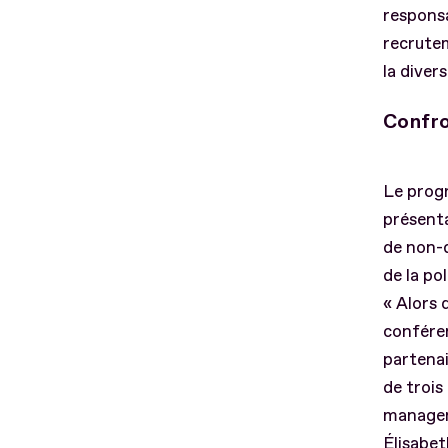
responsa
recrutem
la diver
Confro
Le progr
présenta
de non-d
de la po
« Alors 
conféren
partenai
de trois
managem
Élisabet