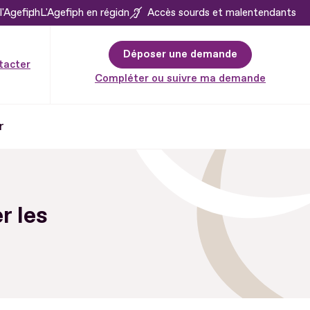
l'Agefiph
L'Agefiph en région
Accès sourds et malentendants
Déposer une demande
tacter
Compléter ou suivre ma demande
r
r les