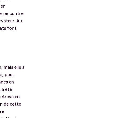
 en
ue rencontre
rvateur. Au
dats font
 mais elle a
i, pour
nnes en
 a été
é Areva en
n de cette
ire