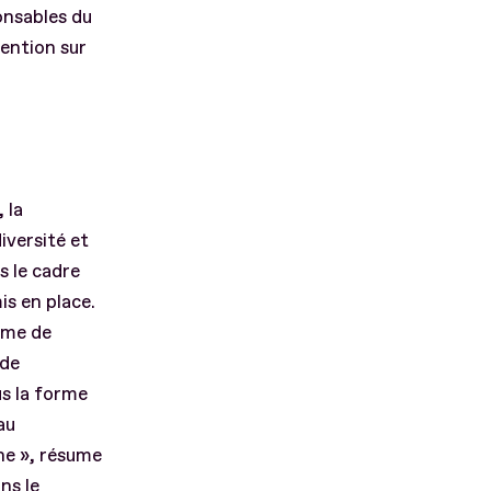
onsables du
ention sur
 la
iversité et
s le cadre
is en place.
orme de
 de
us la forme
au
he », résume
ns le