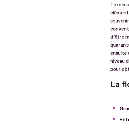
Le messa
éléments
souvenir
conventi
d’être m
quaranta
ensuite
niveau d
pour obt
La fi
Gro
Entr