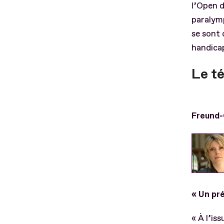
l’Open d
paralymp
se sont 
handica
Le t
Freund-
« Un pré
« À l’is