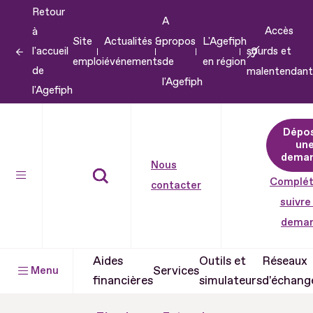
Retour
Aller
A
Accès
à
au
Site
Actualités &
propos
L'Agefiph
l'accueil
sourds et
contenu
emploi
événements
de
en région
de
malentendant
Aller
l'Agefiph
l'Agefiph
au
pied
Dépo
de
un
dema
page
Nous
Complét
contacter
suivre
dema
Aides
Outils et
Réseaux
Services
Menu
financières
simulateurs
d'échang