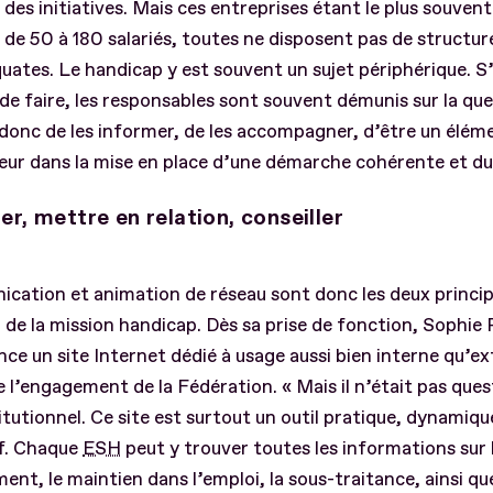
s des initiatives. Mais ces entreprises étant le plus souven
 de 50 à 180 salariés, toutes ne disposent pas de structur
ates. Le handicap y est souvent un sujet périphérique. S’
de faire, les responsables sont souvent démunis sur la qu
 donc de les informer, de les accompagner, d’être un élém
teur dans la mise en place d’une démarche cohérente et du
er, mettre en relation, conseiller
cation et animation de réseau sont donc les deux princi
 de la mission handicap. Dès sa prise de fonction, Sophie
nce un site Internet dédié à usage aussi bien interne qu’ext
 l’engagement de la Fédération. « Mais il n’était pas ques
titutionnel. Ce site est surtout un outil pratique, dynamiqu
if. Chaque
ESH
peut y trouver toutes les informations sur la
ent, le maintien dans l’emploi, la sous-traitance, ainsi qu