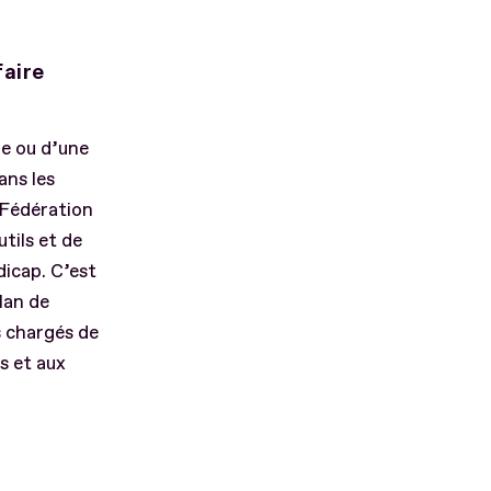
faire
e ou d’une
ans les
a Fédération
tils et de
dicap. C’est
lan de
 chargés de
s et aux