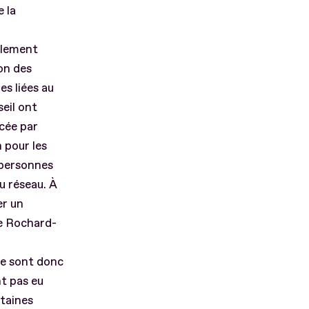
 la
alement
ion des
s liées au
eil ont
ncée par
 pour les
 personnes
u réseau. À
er un
ie Rochard-
 ne sont donc
nt pas eu
rtaines