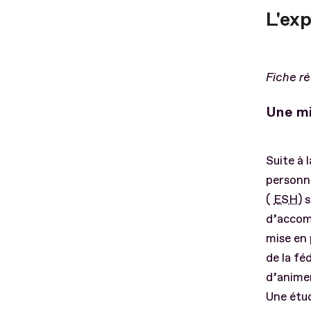
L'ex
Fiche ré
Une mi
Suite à 
personne
(
ESH
) 
d’accom
mise en 
de la fé
d’animer
Une étud