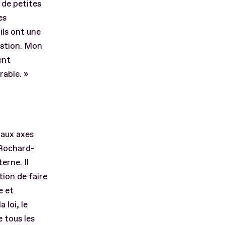
t de petites
es
ils ont une
estion. Mon
ent
rable. »
paux axes
 Rochard-
erne. Il
tion de faire
e et
 loi, le
e tous les