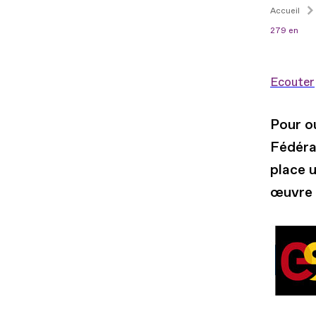
Accueil
279 en
Ecouter
Pour ou
Fédéra
place 
œuvre 