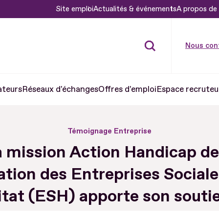
Site emploi
Actualités & événements
A propos de 
Nous con
ateurs
Réseaux d'échanges
Offres d'emploi
Espace recruteu
Témoignage Entreprise
 mission Action Handicap de
ation des Entreprises Sociale
itat (ESH) apporte son souti
279 en