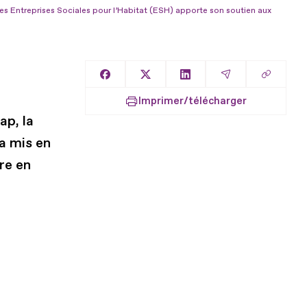
es Entreprises Sociales pour l’Habitat (ESH) apporte son soutien aux
Copier l
Partager sur Facebook
Partager sur X
Partager sur LinkedIn
Partager par E
Imprimer/télécharger
ap, la
a mis en
re en