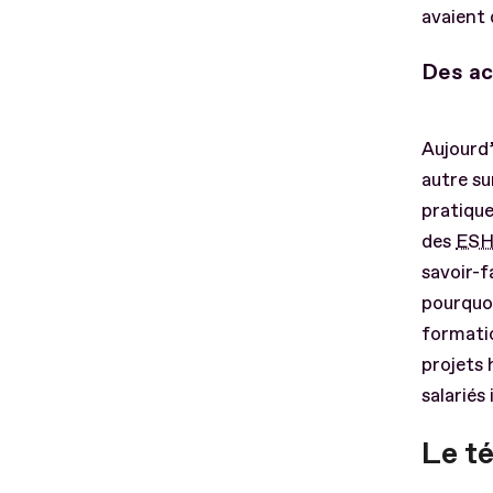
avaient 
Des ac
Aujourd’
autre su
pratique
des
ES
savoir-f
pourquoi
formati
projets 
salariés
Le t