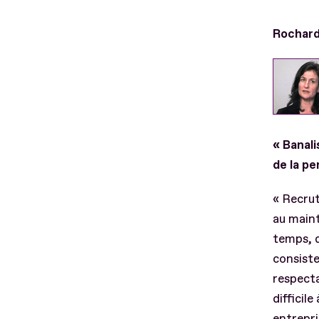
Rochard
« Banali
de la p
« Recrut
au maint
temps, d
consiste
respecta
difficil
entrepri