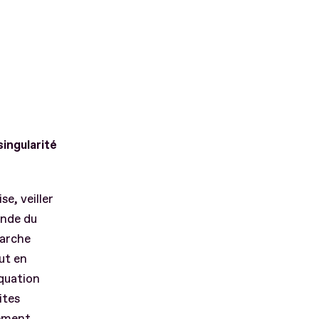
singularité
e, veiller
ande du
marche
ut en
équation
ites
lement,