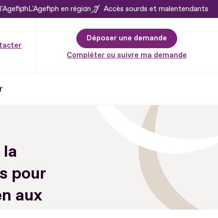
l'Agefiph
L'Agefiph en région
Accès sourds et malentendants
Déposer une demande
tacter
Compléter ou suivre ma demande
r
 la
s pour
en aux