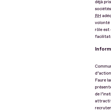
déjà pri
sociétés
RH
adéqu
volonté 
rôle est
facilita
Inform
Communi
d’action
Faure la
présente
de l’ins
attract
recrutem