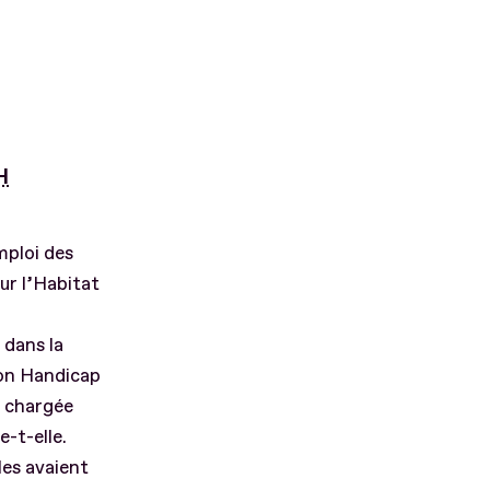
H
mploi des
ur l’Habitat
dans la
tion Handicap
t chargée
e-t-elle.
les avaient