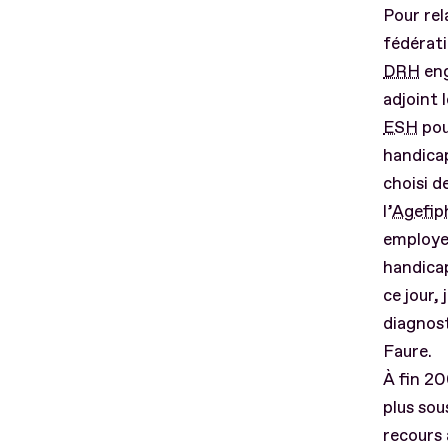
Pour rel
fédérati
DRH
eng
adjoint 
ESH
pou
handicap
choisi d
l’
Agefip
employe
handicap
ce jour,
diagnost
Faure.
À fin 20
plus sou
recours 