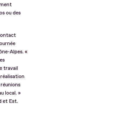
ement
éos ou des
 contact
tournée
ône-Alpes. «
les
e travail
réalisation
 réunions
u local. »
 et Est.