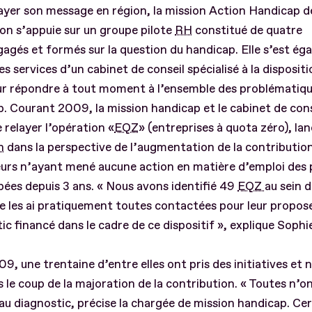
ayer son message en région, la mission Action Handicap de
on s’appuie sur un groupe pilote
RH
constitué de quatre
agés et formés sur la question du handicap. Elle s’est ég
les services d’un cabinet de conseil spécialisé à la disposit
r répondre à tout moment à l’ensemble des problématique
. Courant 2009, la mission handicap et le cabinet de cons
e relayer l’opération «
EQZ
» (entreprises à quota zéro), la
h
dans la perspective de l’augmentation de la contribution
urs n’ayant mené aucune action en matière d’emploi des
ées depuis 3 ans. « Nous avons identifié 49
EQZ
au sein d
 je les ai pratiquement toutes contactées pour leur propos
ic financé dans le cadre de ce dispositif », explique Soph
09, une trentaine d’entre elles ont pris des initiatives et
s le coup de la majoration de la contribution. « Toutes n’o
au diagnostic, précise la chargée de mission handicap. Ce