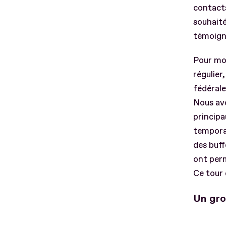
contact
souhaité
témoigna
Pour mob
régulier
fédérale
Nous avo
principa
temporai
des buff
ont perm
Ce tour 
Un gro