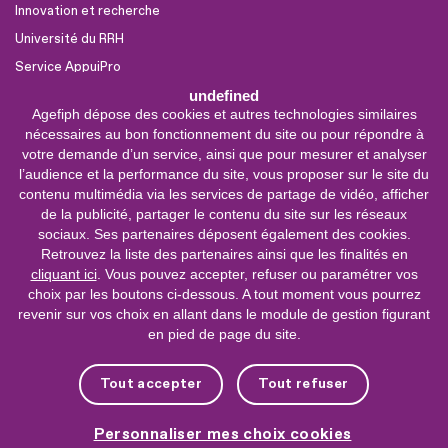
Innovation et recherche
Université du RRH
Service AppuiPro
undefined
Agefiph dépose des cookies et autres technologies similaires
Nous suivre
nécessaires au bon fonctionnement du site ou pour répondre à
Youtube
votre demande d’un service, ainsi que pour mesurer et analyser
l’audience et la performance du site, vous proposer sur le site du
Linkedin
contenu multimédia via les services de partage de vidéo, afficher
de la publicité, partager le contenu du site sur les réseaux
Facebook
sociaux. Ses partenaires déposent également des cookies.
X
Retrouvez la liste des partenaires ainsi que les finalités en
cliquant ici
. Vous pouvez accepter, refuser ou paramétrer vos
choix par les boutons ci-dessous. A tout moment vous pourrez
0 800 11 10 09
Service &
revenir sur vos choix en allant dans le module de gestion figurant
appel gratuits
en pied de page du site.
De 9h à 18h.
Nous contacter
Tout accepter
Tout refuser
Plateforme de mise en contact LSF
Personnaliser mes choix cookies