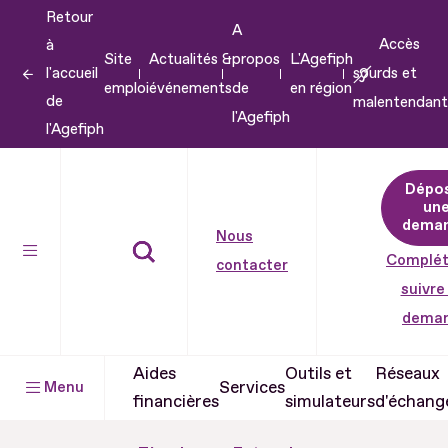
Retour
Aller
A
Accès
à
au
Site
Actualités &
propos
L'Agefiph
l'accueil
sourds et
contenu
emploi
événements
de
en région
de
malentendant
Aller
l'Agefiph
l'Agefiph
au
pied
Dépo
de
un
dema
page
Nous
Complét
contacter
suivre
dema
Aides
Outils et
Réseaux
Services
Menu
financières
simulateurs
d'échang