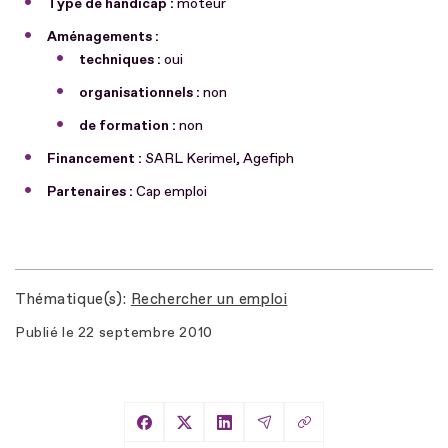
Type de handicap :
moteur
Aménagements :
techniques :
oui
organisationnels :
non
de formation :
non
Financement :
SARL Kerimel, Agefiph
Partenaires :
Cap emploi
Thématique(s)
Rechercher un emploi
Publié le
22 septembre 2010
Copier le lien
Partager sur Facebook
Partager sur X
Partager sur LinkedIn
Partager par Email