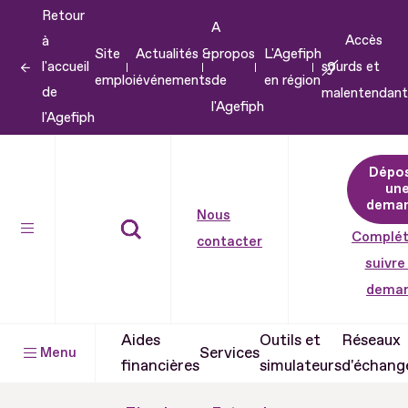
Retour
Aller
A
Accès
à
au
Site
Actualités &
propos
L'Agefiph
l'accueil
sourds et
contenu
emploi
événements
de
en région
de
malentendant
Aller
l'Agefiph
l'Agefiph
au
pied
Dépo
de
un
dema
page
Nous
Complét
contacter
suivre
dema
Aides
Outils et
Réseaux
Services
Menu
financières
simulateurs
d'échang