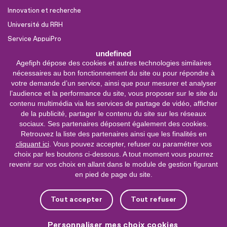
Innovation et recherche
Université du RRH
Service AppuiPro
undefined
Agefiph dépose des cookies et autres technologies similaires
Nous suivre
nécessaires au bon fonctionnement du site ou pour répondre à
Youtube
votre demande d’un service, ainsi que pour mesurer et analyser
l’audience et la performance du site, vous proposer sur le site du
Linkedin
contenu multimédia via les services de partage de vidéo, afficher
de la publicité, partager le contenu du site sur les réseaux
Facebook
sociaux. Ses partenaires déposent également des cookies.
X
Retrouvez la liste des partenaires ainsi que les finalités en
cliquant ici
. Vous pouvez accepter, refuser ou paramétrer vos
choix par les boutons ci-dessous. A tout moment vous pourrez
0 800 11 10 09
Service &
revenir sur vos choix en allant dans le module de gestion figurant
appel gratuits
en pied de page du site.
De 9h à 18h.
Nous contacter
Tout accepter
Tout refuser
Plateforme de mise en contact LSF
Personnaliser mes choix cookies