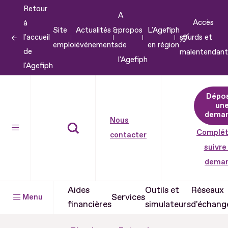
Retour
Aller
A
Accès
à
au
Site
Actualités &
propos
L'Agefiph
l'accueil
sourds et
contenu
emploi
événements
de
en région
de
malentendant
Aller
l'Agefiph
l'Agefiph
au
pied
Dépo
de
un
dema
page
Nous
Complét
contacter
suivre
dema
Aides
Outils et
Réseaux
Services
Menu
financières
simulateurs
d'échang