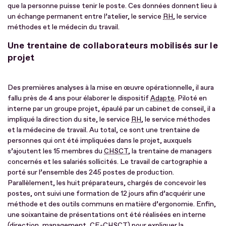
que la personne puisse tenir le poste. Ces données donnent lieu à
un échange permanent entre l’atelier, le service
RH
, le service
méthodes et le médecin du travail.
Une trentaine de collaborateurs mobilisés sur le
projet
Des premières analyses à la mise en œuvre opérationnelle, il aura
fallu près de 4 ans pour élaborer le dispositif
Adapte
. Piloté en
interne par un groupe projet, épaulé par un cabinet de conseil, il a
impliqué la direction du site, le service
RH
, le service méthodes
et la médecine de travail. Au total, ce sont une trentaine de
personnes qui ont été impliquées dans le projet, auxquels
s’ajoutent les 15 membres du
CHSCT
, la trentaine de managers
concernés et les salariés sollicités. Le travail de cartographie a
porté sur l’ensemble des 245 postes de production.
Parallèlement, les huit préparateurs, chargés de concevoir les
postes, ont suivi une formation de 12 jours afin d’acquérir une
méthode et des outils communs en matière d’ergonomie. Enfin,
une soixantaine de présentations ont été réalisées en interne
(direction, management,
CE
-
CHSCT
) pour expliquer la