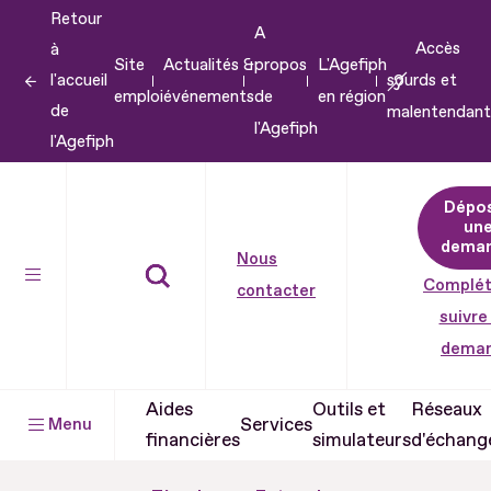
Retour
Aller
A
Accès
à
au
Site
Actualités &
propos
L'Agefiph
l'accueil
sourds et
contenu
emploi
événements
de
en région
de
malentendant
Aller
l'Agefiph
l'Agefiph
au
pied
Dépo
de
un
dema
page
Nous
Complét
contacter
suivre
dema
Aides
Outils et
Réseaux
Services
Menu
financières
simulateurs
d'échang