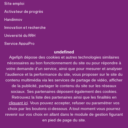
Site emploi
Activateur de progrès
Handinnov
Innovation et recherche
Université du RRH
Service AppuiPro
undefined
Agefiph dépose des cookies et autres technologies similaires
Nous suivre
nécessaires au bon fonctionnement du site ou pour répondre à
Youtube
votre demande d’un service, ainsi que pour mesurer et analyser
l’audience et la performance du site, vous proposer sur le site du
Linkedin
contenu multimédia via les services de partage de vidéo, afficher
de la publicité, partager le contenu du site sur les réseaux
Facebook
sociaux. Ses partenaires déposent également des cookies.
X
Retrouvez la liste des partenaires ainsi que les finalités en
cliquant ici
. Vous pouvez accepter, refuser ou paramétrer vos
choix par les boutons ci-dessous. A tout moment vous pourrez
0 800 11 10 09
Service &
revenir sur vos choix en allant dans le module de gestion figurant
appel gratuits
en pied de page du site.
De 9h à 18h.