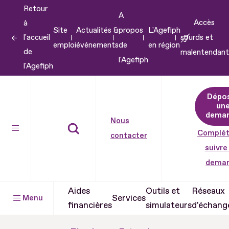
Retour
Aller
A
Accès
à
au
Site
Actualités &
propos
L'Agefiph
l'accueil
sourds et
contenu
emploi
événements
de
en région
de
malentendant
Aller
l'Agefiph
l'Agefiph
au
pied
Dépo
de
un
dema
page
Nous
Complét
contacter
suivre
dema
Aides
Outils et
Réseaux
Services
Menu
financières
simulateurs
d'échang