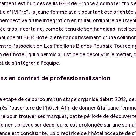
ssement est l’un des seuls B&B de France à compter trois é
tie d’IMPro*, la jeune femme avait pourtant été orientée 
 perspective d’une intégration en milieu ordinaire de trava
gée trop incertaine, compte tenu de son handicap intellect
auche au B&B Hôtel a été l’aboutissement d’une collabo
entre l’association Les Papillons Blancs Roubaix-Tourcoing
n de l’hôtel, qui a permis à Justine de découvrir le métier, 
t de s’intégrer à l’équipe.
ns en contrat de professionnalisation
 étape de ce parcours : un stage organisé début 2013, de
rès l’ouverture de l’hôtel. Afin de donner à la jeune femm
re pour trouver ses marques, cette période de découverte
lement prévue sur deux jours, est prolongée sur une semai
ence est concluante. La directrice de l’hôtel accepte de s