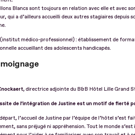
llons Blancs sont toujours en relation avec elle et avec so
r, qui a d’ailleurs accueilli deux autres stagiaires depuis s
he.
(institut médico-professionnel) : établissement de forma
onnelle accueillant des adolescents handicapés.
émoignage
nockaert,
directrice adjointe du B&B Hôtel Lille Grand 
ssite de l’intégration de Justine est un motif de fierté p
départ, l’accueil de Justine par l’équipe de l’hôtel s’est fai
ement, sans préjugé ni appréhension. Tout le monde s’est 
ment pour l’aider à se familiariser avec son travail et à s