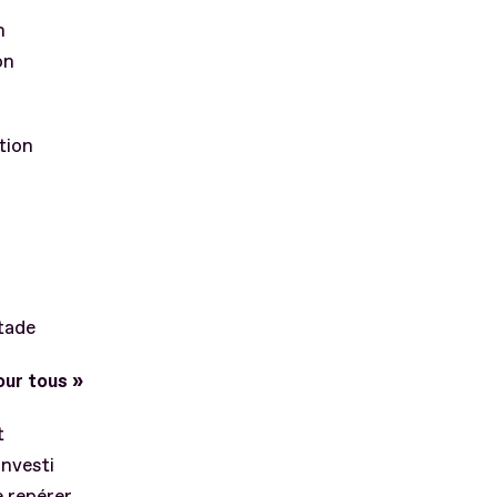
n
on
tion
Stade
our tous »
t
investi
e repérer