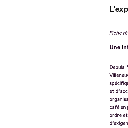
L'ex
Fiche r
Une in
Depuis l
Villeneu
spécifiq
et d’accu
organisa
café en 
ordre et
d’exigen