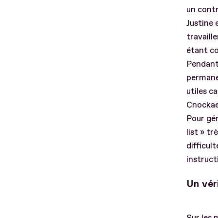
un contr
Justine 
travaill
étant co
Pendant 
permanen
utiles c
Cnockaer
Pour gér
list » tr
difficul
instruct
Un vér
Sur les 