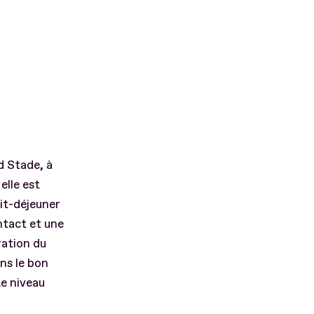
d Stade, à
elle est
tit-déjeuner
ontact et une
ration du
ans le bon
Le niveau