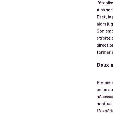
l’établi
A sa sor
Esat, la
alors ju
Son emb
étroite 
directio
former e
Deux a
Première
peine ap
nécessai
habituel
L’expéri