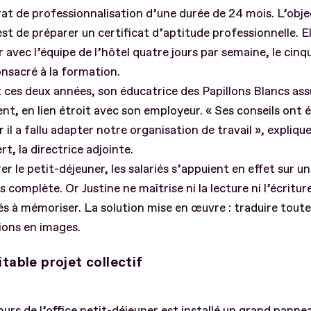
at de professionnalisation d’une durée de 24 mois. L’obje
est de préparer un certificat d’aptitude professionnelle. El
er avec l’équipe de l’hôtel quatre jours par semaine, le cinq
nsacré à la formation.
ces deux années, son éducatrice des Papillons Blancs assu
t, en lien étroit avec son employeur. « Ses conseils ont é
ar il a fallu adapter notre organisation de travail », expliq
t, la directrice adjointe.
er le petit-déjeuner, les salariés s’appuient en effet sur u
ès complète. Or Justine ne maîtrise ni la lecture ni l’écritur
tés à mémoriser. La solution mise en œuvre : traduire toute
ions en images.
itable projet collectif
murs de l’office petit-déjeuner est installé un grand panne