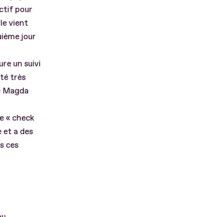
ctif pour
le vient
uième jour
re un suivi
té très
ue Magda
ne « check
e et a des
s ces
au