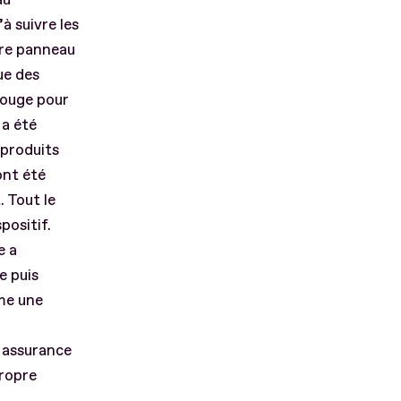
’à suivre les
tre panneau
ue des
 rouge pour
 a été
 produits
ont été
 Tout le
positif.
e a
e puis
mme une
n assurance
propre