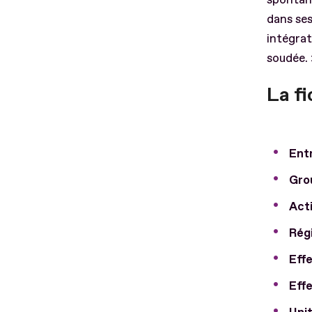
dans ses
intégrat
soudée. 
La fi
Entr
Gro
Acti
Rég
Effe
Effe