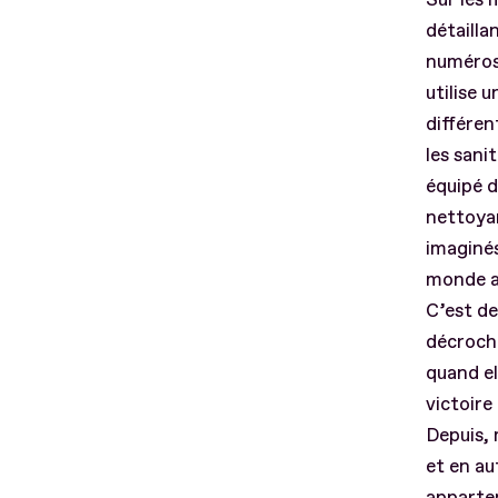
détailla
numéros 
utilise 
différen
les sani
équipé d
nettoyan
imaginés
monde a 
C’est de
décroché
quand el
victoire
Depuis, 
et en au
appart