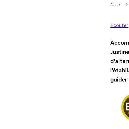
Accueil
Ecouter
Accomp
Justin
d’alte
l’établ
guider