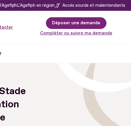
l'Agefiph
L'Agefiph en région
Accès sourds et malentendants
Déposer une demande
tacter
Compléter ou suivre ma demande
r
 Stade
ation
ée