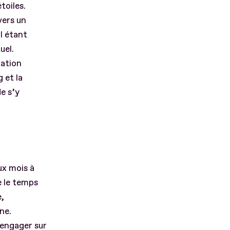
toiles.
vers un
il étant
uel.
ration
 et la
de s’y
ux mois à
e le temps
,
ne.
’engager sur