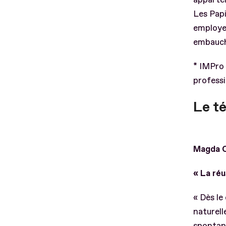
Les Papi
employeu
embauc
* IMPro 
professi
Le t
Magda C
« La réu
« Dès le 
naturell
spontané