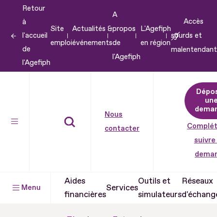
Retour
Aller
A
Accès
à
au
Site
Actualités &
propos
L'Agefiph
l'accueil
sourds et
contenu
emploi
événements
de
en région
de
malentendant
Aller
l'Agefiph
l'Agefiph
au
pied
Dépo
de
un
dema
page
Nous
Complét
contacter
suivre
dema
Aides
Outils et
Réseaux
Services
Menu
financières
simulateurs
d'échang