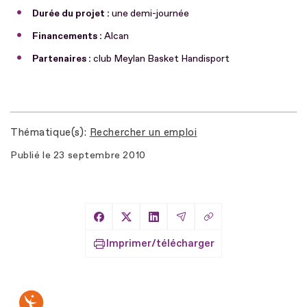
Durée du projet :
une demi-journée
Financements :
Alcan
Partenaires :
club Meylan Basket Handisport
Thématique(s)
Rechercher un emploi
Publié le
23 septembre 2010
Copier le lien
Partager sur Facebook
Partager sur X
Partager sur LinkedIn
Partager par Email
Imprimer/télécharger