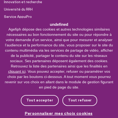
Innovation et recherche
Université du RRH
Service AppuiPro
undefined
Agefiph dépose des cookies et autres technologies similaires
Nous suivre
nécessaires au bon fonctionnement du site ou pour répondre à
Youtube
votre demande d’un service, ainsi que pour mesurer et analyser
l’audience et la performance du site, vous proposer sur le site du
Linkedin
contenu multimédia via les services de partage de vidéo, afficher
de la publicité, partager le contenu du site sur les réseaux
Facebook
sociaux. Ses partenaires déposent également des cookies.
X
Retrouvez la liste des partenaires ainsi que les finalités en
cliquant ici
. Vous pouvez accepter, refuser ou paramétrer vos
choix par les boutons ci-dessous. A tout moment vous pourrez
0 800 11 10 09
Service &
revenir sur vos choix en allant dans le module de gestion figurant
appel gratuits
en pied de page du site.
De 9h à 18h.
Nous contacter
Tout accepter
Tout refuser
Plateforme de mise en contact LSF
Personnaliser mes choix cookies