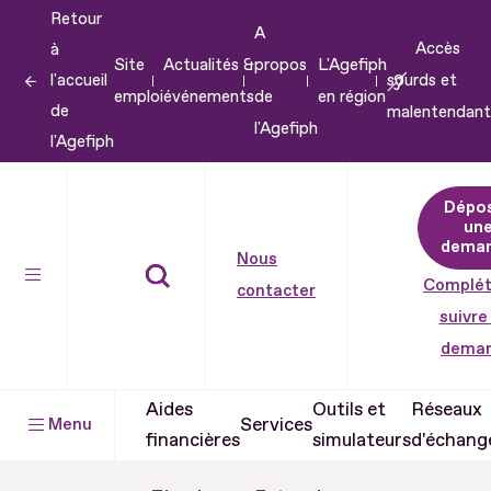
Retour
Aller
A
Accès
à
au
Site
Actualités &
propos
L'Agefiph
l'accueil
sourds et
contenu
emploi
événements
de
en région
de
malentendant
Aller
l'Agefiph
l'Agefiph
au
pied
Dépo
de
un
dema
page
Nous
Complét
contacter
suivre
dema
Aides
Outils et
Réseaux
Services
Menu
financières
simulateurs
d'échang