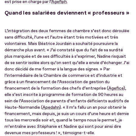
est prise en charge par l’
Agefiph
.
Quand les salariées deviennent « professeurs »
L’intégration des deux femmes de chambre s’est donc déroulée
sans difficulté, l’une et l’autre étant très motivées et très
volontaires. Mais Béatrice Jourdain a souhaité poursuivre la
démarche plus avant. « J’ai constaté que du fait de sa surdité
plus marquée et de ses difficultés à s’exprimer, Nadine risquait
de se sentir isolée alors qu’on sent qu’elle a envie d’échanger. J’ai
donc décidé de me former à la langue des signes. » Par
l’intermédiaire de la Chambre de commerce et d’industrie et
grâce à un financement de l’Association de gestion du
financement de la formation des chefs d’entreprise (
Agefice
),
elle s’est inscrite à programme de formation de 90 heures au
sein de l’Association de parents d’enfants déficients auditifs de
Haute-Normandie (
Apedahn
). « Il m’a fallu un an pour obtenir le
financement, mais depuis, je suis un cours d’une heure et demie
tous les mercredis soir et, quand le temps nous le permet, je
m’entraîne avec Stéphanie et Nadine qui sont pour ainsi dire
devenue mes professeurs ! », témoigne-t-elle.