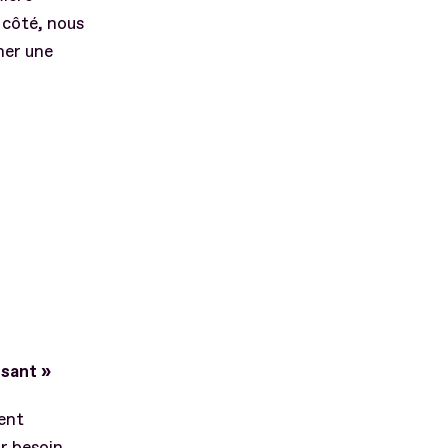
 côté, nous
her une
ssant »
ent
ir besoin