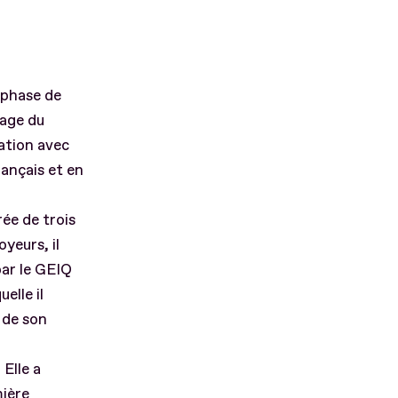
 phase de
tage du
sation avec
ançais et en
ée de trois
eurs, il
par le GEIQ
elle il
 de son
Elle a
mière