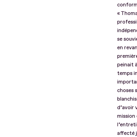
conform
« Thomas
professi
indépend
se souvi
en revan
première
peinait 
temps im
importan
choses s
blanchis
d’avoir 
mission 
l’entre
affecté 