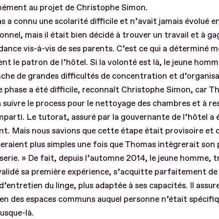
ément au projet de Christophe Simon.
 a connu une scolarité difficile et n’avait jamais évolué en
onnel, mais il était bien décidé à trouver un travail et à g
ance vis-à-vis de ses parents. C’est ce qui a déterminé m
ent le patron de l’hôtel. Si la volonté est là, le jeune hom
che de grandes difficultés de concentration et d’organisa
 phase a été difficile, reconnaît Christophe Simon, car 
à suivre le process pour le nettoyage des chambres et à re
parti. Le tutorat, assuré par la gouvernante de l’hôtel a 
t. Mais nous savions que cette étape était provisoire et q
eraient plus simples une fois que Thomas intègrerait son 
serie. » De fait, depuis l’automne 2014, le jeune homme, tr
validé sa première expérience, s’acquitte parfaitement de
d’entretien du linge, plus adaptée à ses capacités. Il assu
tien des espaces communs auquel personne n’était spécif
jusque-là.