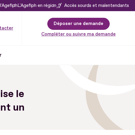
l'Agefiph
L'Agefiph en région
Accès sourds et malentendants
Déposer une demande
tacter
Compléter ou suivre ma demande
r
ise le
ant un