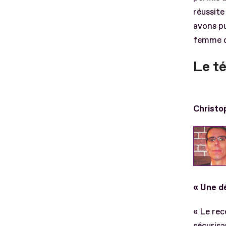
réussite
avons pu
femme de
Le t
Christo
« Une d
« Le re
sécurisa