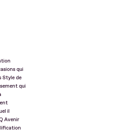
stion
casions qui
s Style de
issement qui
à
ment
el il
IQ Avenir
ification