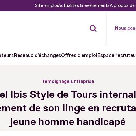
Site emploi
Actualités & événements
A propos de 
Nous con
ateurs
Réseaux d'échanges
Offres d'emploi
Espace recruteu
Témoignage Entreprise
el Ibis Style de Tours internal
ement de son linge en recrut
jeune homme handicapé