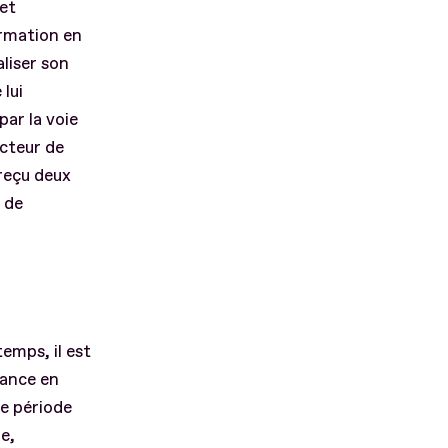
 et
rmation en
liser son
lui
par la voie
ecteur de
 reçu deux
 de
emps, il est
nance en
re période
ge,