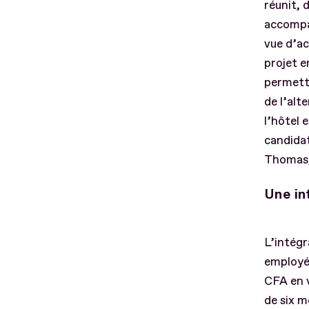
réunit, 
accompa
vue d’ac
projet e
permettr
de l’alt
l’hôtel 
candidat
Thomas,
Une in
L’intégr
employé
CFA en v
de six mo