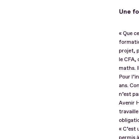
Une f
« Que ce
formatio
projet, 
le CFA, 
maths. I
Pour l’i
ans. Co
n’est pa
Avenir H
travaill
obligati
« C’est 
permis à