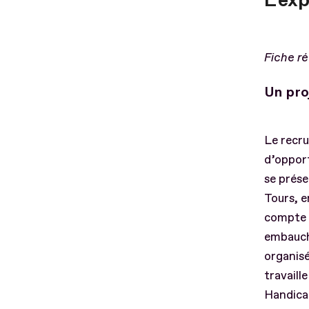
L'ex
Fiche r
Un pro
Le recru
d’opport
se prése
Tours, e
compte 1
embauch
organisé
travaill
Handicap