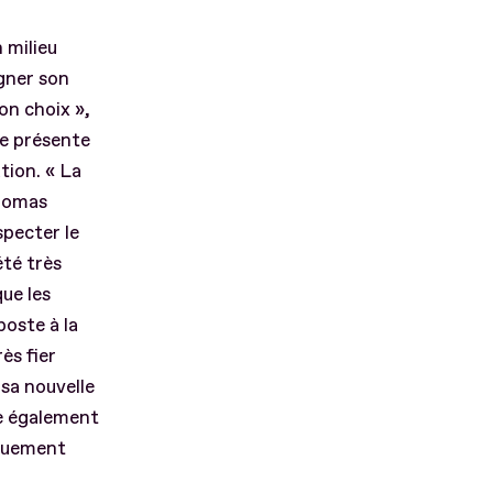
 milieu
agner son
on choix »,
me présente
tion. « La
Thomas
specter le
été très
ue les
poste à la
ès fier
 sa nouvelle
re également
iquement