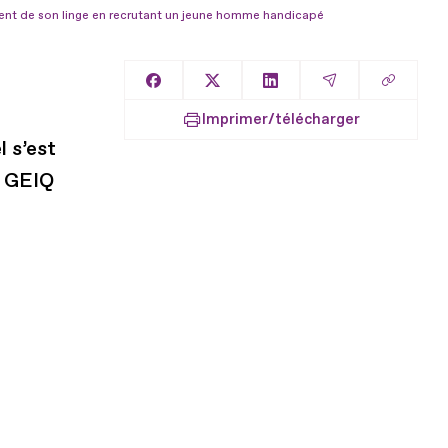
tement de son linge en recrutant un jeune homme handicapé
Copier l
Partager sur Facebook
Partager sur X
Partager sur LinkedIn
Partager par E
Imprimer/télécharger
l s’est
e GEIQ