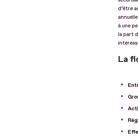
d’être a
annuelle
à une pe
la part 
intéress
La fi
Entr
Gro
Acti
Rég
Effe