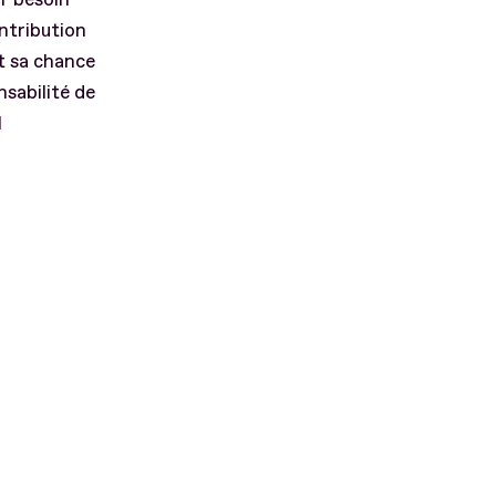
ntribution
nt sa chance
sabilité de
l