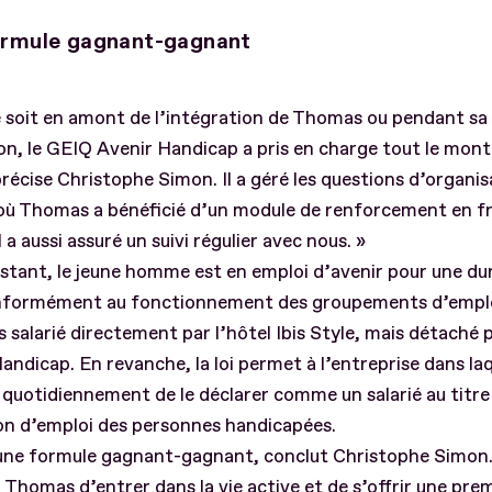
ormule gagnant-gagnant
 soit en amont de l’intégration de Thomas ou pendant sa
n, le GEIQ Avenir Handicap a pris en charge tout le mon
précise Christophe Simon. Il a géré les questions d’organi
où Thomas a bénéficié d’un module de renforcement en fr
l a aussi assuré un suivi régulier avec nous. »
nstant, le jeune homme est en emploi d’avenir pour une dur
nformément au fonctionnement des groupements d’employ
s salarié directement par l’hôtel Ibis Style, mais détaché 
andicap. En revanche, la loi permet à l’entreprise dans laqu
e quotidiennement de le déclarer comme un salarié au titre
on d’emploi des personnes handicapées.
une formule gagnant-gagnant, conclut Christophe Simon. 
 Thomas d’entrer dans la vie active et de s’offrir une pre