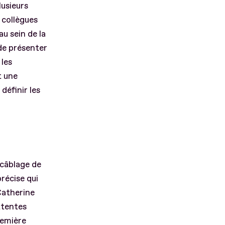
lusieurs
 collègues
u sein de la
 de présenter
 les
t une
 définir les
 câblage de
récise qui
 Catherine
ttentes
remière