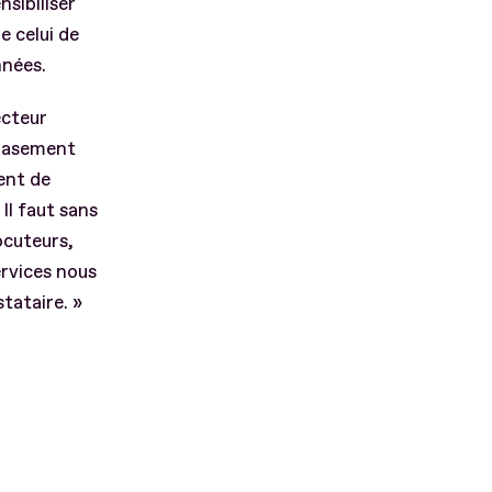
nsibiliser
e celui de
nnées.
ecteur
crasement
ment de
Il faut sans
ocuteurs,
ervices nous
tataire. »