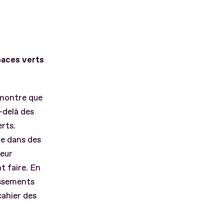
spaces verts
 montre que
-delà des
rts.
me dans des
leur
t faire. En
issements
ahier des