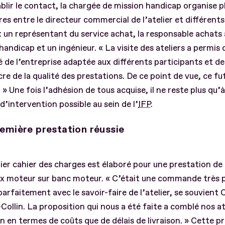
blir le contact, la chargée de mission handicap organise p
es entre le directeur commercial de l’atelier et différents
: un représentant du service achat, la responsable achats a
handicap et un ingénieur. « La visite des ateliers a permis
té de l’entreprise adaptée aux différents participants et de
re de la qualité des prestations. De ce point de vue, ce fu
. » Une fois l’adhésion de tous acquise, il ne reste plus qu’à
’intervention possible au sein de l’
IFP
.
emière prestation réussie
er cahier des charges est élaboré pour une prestation de
x moteur sur banc moteur. « C’était une commande très p
parfaitement avec le savoir-faire de l’atelier, se souvient
Collin. La proposition qui nous a été faite a comblé nos a
en en termes de coûts que de délais de livraison. » Cette p