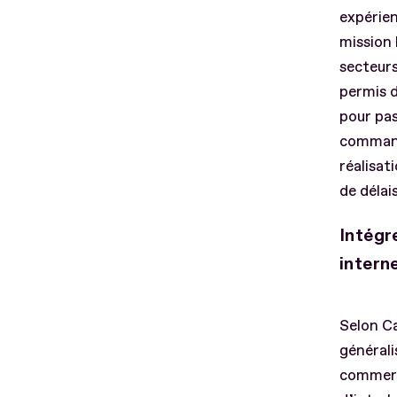
expérien
mission 
secteurs
permis d
pour pas
command
réalisat
de délai
Intégr
intern
Selon Ca
générali
commerci