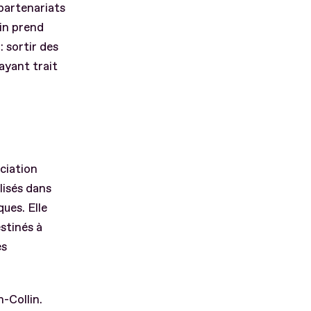
partenariats
in prend
 sortir des
ayant trait
ciation
lisés dans
ues. Elle
stinés à
es
n-Collin.