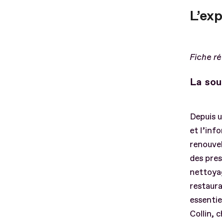
L’ex
Fiche ré
La sou
Depuis u
et l’inf
renouvel
des pres
nettoyag
restaura
essentie
Collin, 