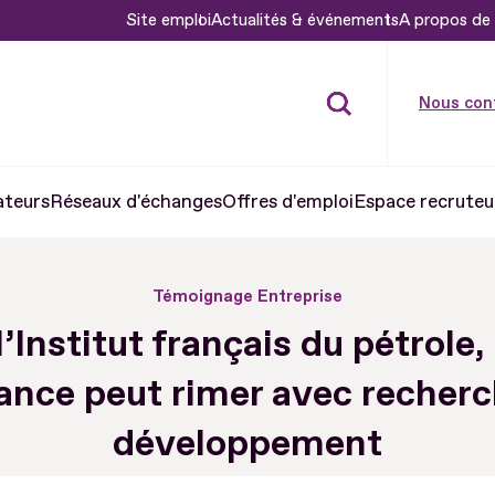
Site emploi
Actualités & événements
A propos de 
Nous con
ateurs
Réseaux d'échanges
Offres d'emploi
Espace recruteu
Témoignage Entreprise
l’Institut français du pétrole,
tance peut rimer avec recherc
développement