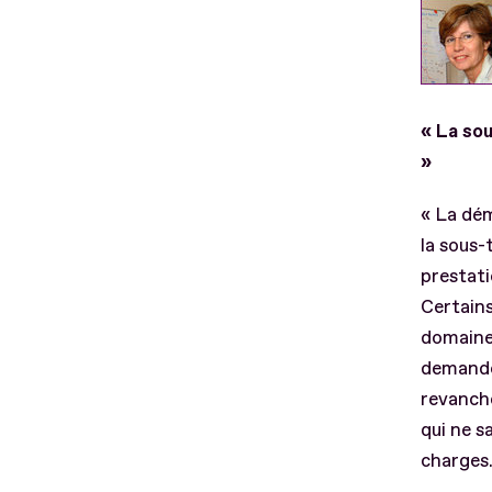
« La sou
»
« La dém
la sous-
prestati
Certain
domaines
demandon
revanche
qui ne 
charges.