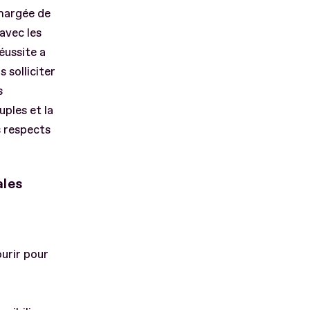
chargée de
 avec les
éussite a
 solliciter
s
ples et la
s respects
ales
urir pour