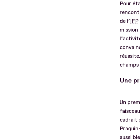
Pour éta
rencontr
de l’
IFP
mission 
l’activi
convainc
réussite
champs d
Une pr
Un premi
faisceau
cadrait 
Praquin-
aussi bi