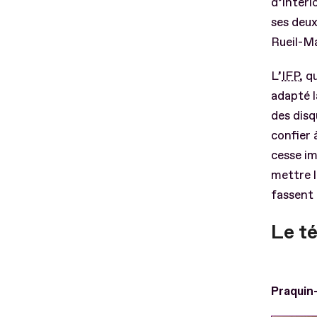
d’interl
ses deux
Rueil-Ma
L’
IFP
, q
adapté 
des disq
confier 
cesse im
mettre l
fassent 
Le t
Praquin-