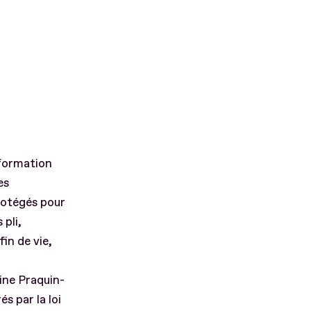
 formation
es
rotégés pour
 pli,
in de vie,
ine Praquin-
s par la loi