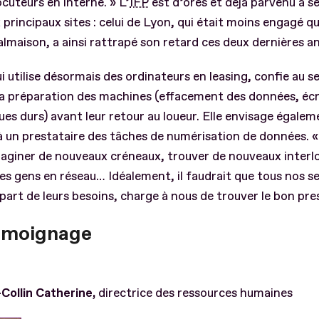
ocuteurs en interne. » L’
IFP
est d’ores et déjà parvenu à se
 principaux sites : celui de Lyon, qui était moins engagé qu
lmaison, a ainsi rattrapé son retard ces deux dernières a
ui utilise désormais des ordinateurs en leasing, confie au s
la préparation des machines (effacement des données, é
ues durs) avant leur retour au loueur. Elle envisage égale
à un prestataire des tâches de numérisation de données. « 
aginer de nouveaux créneaux, trouver de nouveaux interl
es gens en réseau… Idéalement, il faudrait que tous nos s
part de leurs besoins, charge à nous de trouver le bon pres
émoignage
Collin Catherine,
directrice des ressources humaines