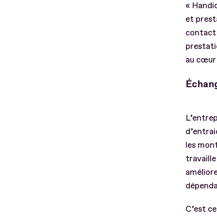
« Handic
et prest
contact 
prestati
au cœur 
Échang
L’entrep
d’entrai
les mont
travaill
amélior
dépenda
C’est ce