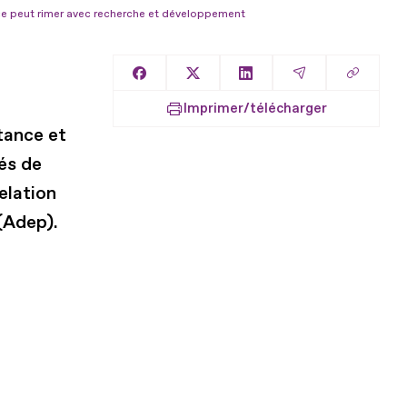
ance peut rimer avec recherche et développement
Copier l
Partager sur Facebook
Partager sur X
Partager sur LinkedIn
Partager par E
Imprimer/télécharger
tance et
és de
elation
(Adep).