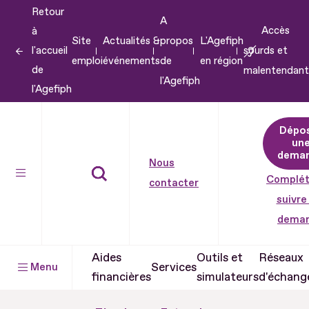
Retour
Aller
A
Accès
à
au
Site
Actualités &
propos
L'Agefiph
l'accueil
sourds et
contenu
emploi
événements
de
en région
de
malentendant
Aller
l'Agefiph
l'Agefiph
au
pied
Dépo
de
un
dema
page
Nous
Complét
contacter
suivre
dema
Aides
Outils et
Réseaux
Services
Menu
financières
simulateurs
d'échang