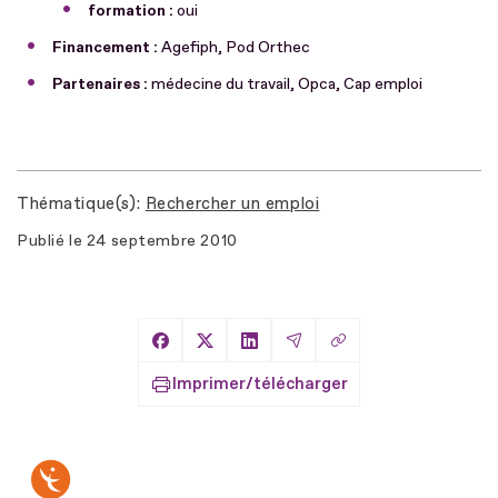
formation :
oui
Financement :
Agefiph, Pod Orthec
Partenaires :
médecine du travail, Opca, Cap emploi
Thématique(s)
Rechercher un emploi
Publié le
24 septembre 2010
Copier le lien
Partager sur Facebook
Partager sur X
Partager sur LinkedIn
Partager par Email
Imprimer/télécharger