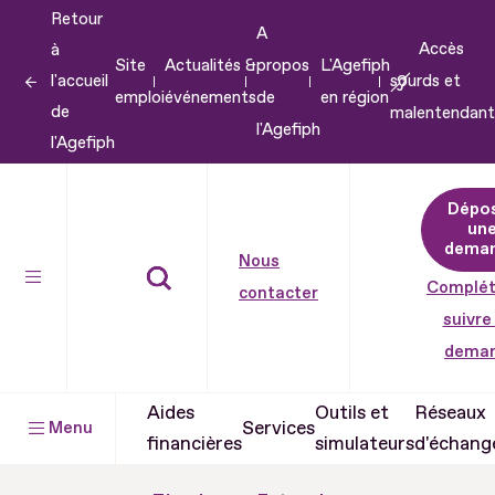
Retour
Aller
A
Accès
à
au
Site
Actualités &
propos
L'Agefiph
l'accueil
sourds et
contenu
emploi
événements
de
en région
de
malentendant
Aller
l'Agefiph
l'Agefiph
au
pied
Dépo
de
un
dema
page
Nous
Complét
contacter
suivre
dema
Aides
Outils et
Réseaux
Services
Menu
financières
simulateurs
d'échang