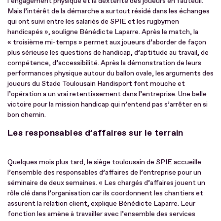
l’engagement physique et la dextérité des joueurs en fauteuil.
Mais l’intérêt de la démarche a surtout résidé dans les échanges
qui ont suivi entre les salariés de SPIE et les rugbymen
handicapés », souligne Bénédicte Laparre. Après le match, la
« troisième mi-temps » permet aux joueurs d’aborder de façon
plus sérieuse les questions de handicap, d’aptitude au travail, de
compétence, d’accessibilité. Après la démonstration de leurs
performances physique autour du ballon ovale, les arguments des
joueurs du Stade Toulousain Handisport font mouche et
l’opération a un vrai retentissement dans l’entreprise. Une belle
victoire pour la mission handicap qui n’entend pas s’arrêter en si
bon chemin.
Les responsables d’affaires sur le terrain
Quelques mois plus tard, le siège toulousain de SPIE accueille
l’ensemble des responsables d’affaires de l’entreprise pour un
séminaire de deux semaines. « Les chargés d’affaires jouent un
rôle clé dans l’organisation car ils coordonnent les chantiers et
assurent la relation client, explique Bénédicte Laparre. Leur
fonction les amène à travailler avec l’ensemble des services