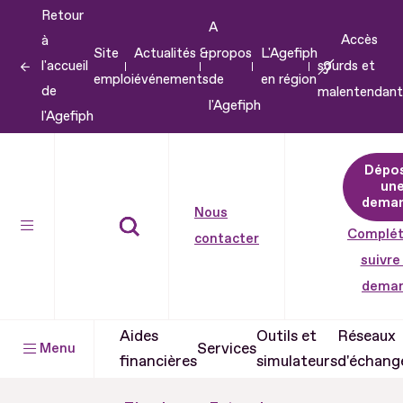
Retour
Aller
A
Accès
à
au
Site
Actualités &
propos
L'Agefiph
l'accueil
sourds et
contenu
emploi
événements
de
en région
de
malentendant
Aller
l'Agefiph
l'Agefiph
au
pied
Dépo
de
un
dema
page
Nous
Complét
contacter
suivre
dema
Aides
Outils et
Réseaux
Services
Menu
financières
simulateurs
d'échang