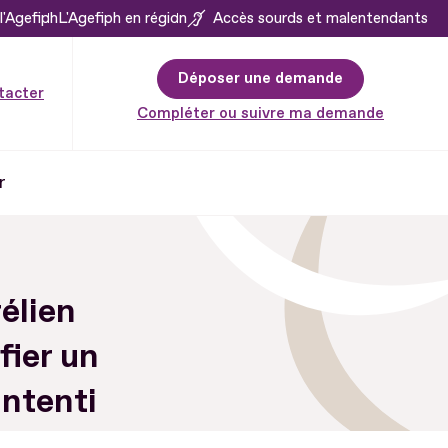
l'Agefiph
L'Agefiph en région
Accès sourds et malentendants
Déposer une demande
tacter
Compléter ou suivre ma demande
r
élien
fier un
intenti