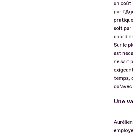
un coût
par l’
Ag
pratiqu
soit par
coordina
Sur le 
est néce
ne sait 
exigeant
temps, o
qu’avec 
Une va
Aurélien
employeu