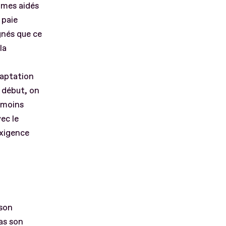
mmes aidés
 paie
gnés que ce
la
daptation
u début, on
 moins
ec le
exigence
 son
as son