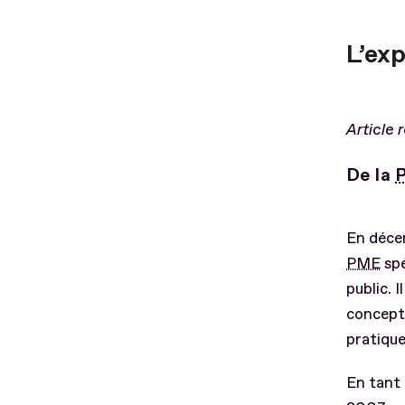
L’ex
A
rticle 
De la
En déce
PME
spé
public. I
concepti
pratique
En tant