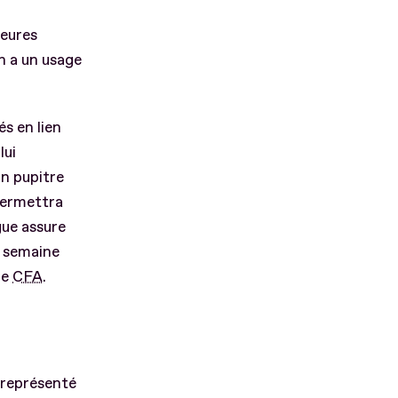
leures
en a un usage
s en lien
lui
un pupitre
permettra
gue assure
e semaine
le
CFA
.
 représenté