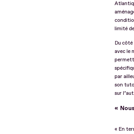
Atlantiq
aménagem
conditio
limité d
Du côté 
avec le 
permettr
spécifiq
par aill
son tuto
sur l’au
« Nous
« En te