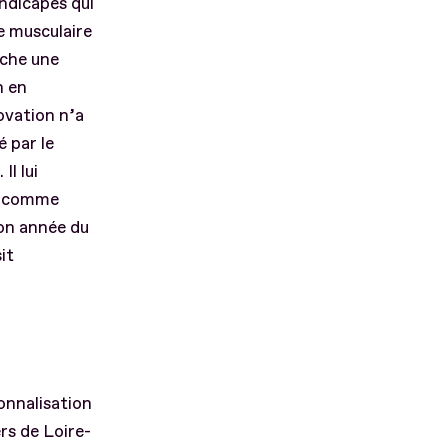
ndicapés qui
ie musculaire
rche une
n en
ovation n’a
é par le
Il lui
se comme
on année du
it
onnalisation
rs de Loire-