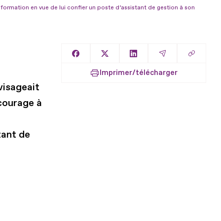
rmation en vue de lui confier un poste d’assistant de gestion à son
Copier l
Partager sur Facebook
Partager sur X
Partager sur LinkedIn
Partager par E
Imprimer/télécharger
visageait
courage à
tant de