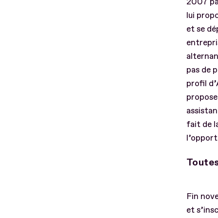
2007 par
lui prop
et se dé
entrepri
alterna
pas de p
profil d
propose
assista
fait de l
l’opport
Toutes
Fin nov
et s’ins