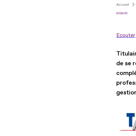
Accueil
intenti
Ecouter
Titulai
de se 
complé
profes
gestio