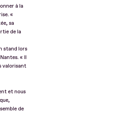
donner à la
ise. «
tée, sa
tie de la
n stand lors
antes. « Il
s valorisant
ent et nous
 que,
nsemble de