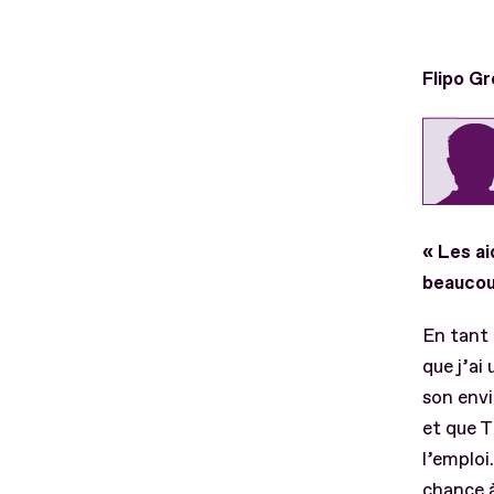
Flipo G
« Les a
beaucou
En tant 
que j’ai
son envi
et que T
l’emploi
chance à