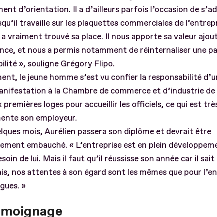
nt d’orientation. Il a d’ailleurs parfois l’occasion de s’a
qu’il travaille sur les plaquettes commerciales de l’entrepr
 a vraiment trouvé sa place. Il nous apporte sa valeur ajou
nce, et nous a permis notamment de réinternaliser une par
lité », souligne Grégory Flipo.
t, le jeune homme s’est vu confier la responsabilité d’u
nifestation à la Chambre de commerce et d’industrie de N
 premières loges pour accueillir les officiels, ce qui est trè
ente son employeur.
elques mois, Aurélien passera son diplôme et devrait être
vement embauché. « L’entreprise est en plein développem
oin de lui. Mais il faut qu’il réussisse son année car il sait
s, nos attentes à son égard sont les mêmes que pour l’e
ègues. »
émoignage