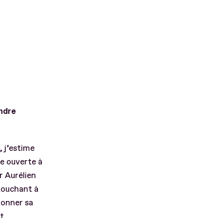
ndre
 j’estime
re ouverte à
r Aurélien
touchant à
donner sa
et