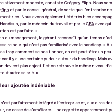
 relativement modeste, constate Grégory Flipo. Nous so
efiph
et par le conseil général, de sorte que l’entreprise ne
ement rien. Nous avons également été très bien accompa
 Handisup, par le médecin du travail et par le
CFA
avec qui 
tion est parfaite. »
plan du management, le gérant reconnaît qu’un temps d’a
ssaire pour qui n’est pas familiarisé avec le handicap. « A
pas trop comment se positionner, on est peut-être un peu
 car il y a une certaine pudeur autour du handicap. Mais av
n devient plus objectif et on retrouve le même niveau d’
tout autre salarié. »
leur ajoutée indéniable
 s’est parfaitement intégré à l’entreprise et, aux dires de
r, ne cesse de s’améliorer. Il ne regrette apparemment p