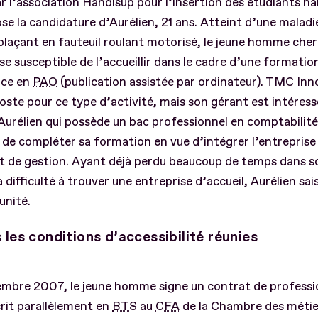
 l’association Handisup pour l’insertion des étudiants ha
ose la candidature d’Aurélien, 21 ans. Atteint d’une malad
plaçant en fauteuil roulant motorisé, le jeune homme che
se susceptible de l’accueillir dans le cadre d’une formatio
nce en
PAO
(publication assistée par ordinateur). TMC Inn
oste pour ce type d’activité, mais son gérant est intéress
’Aurélien qui possède un bac professionnel en comptabilité. 
 de compléter sa formation en vue d’intégrer l’entrepri
nt de gestion. Ayant déjà perdu beaucoup de temps dans s
a difficulté à trouver une entreprise d’accueil, Aurélien sais
unité.
 les conditions d’accessibilité réunies
embre 2007, le jeune homme signe un contrat de professi
crit parallèlement en
BTS
au
CFA
de la Chambre des métie