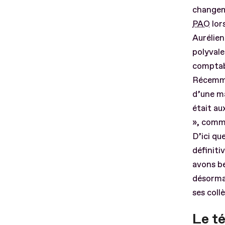
changeme
PAO
lors
Aurélien
polyvale
comptabi
Récemmen
d’une ma
était aux
», comm
D’ici qu
définiti
avons bes
désormai
ses coll
Le t