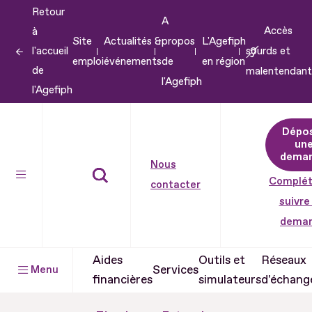
Retour
Aller
A
Accès
à
au
Site
Actualités &
propos
L'Agefiph
l'accueil
sourds et
contenu
emploi
événements
de
en région
de
malentendant
Aller
l'Agefiph
l'Agefiph
au
pied
Dépo
de
un
dema
page
Nous
Complét
contacter
suivre
dema
Aides
Outils et
Réseaux
Services
Menu
financières
simulateurs
d'échang