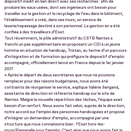
dispositif inédit en lien direct avec ses recherches : afin de
produire les eaux usées, dont ses ingénieurs ont besoin pour
travailler sur la gestion et le recyclage de l’eau dans le bâtiment,
l’établissement a créé, dans ses murs, un service de
laverie/repassage destiné à son personnel. La gestion en a été
confiée à des travailleurs d’Esat.
Tout récemment, le pôle administratif du CSTB Nantes a
franchi un pas supplémentaire en proposant un CDI à un jeune
homme en situation de handicap, Tristan, au terme d’un parcours
d’intégration et de formation qui préfigure le dispositif d’emploi
accompagné, officiellement lancé en France depuis le 1er janvier
2017.
« Après le départ de deux secrétaires que nous ne pouvions
remplacer pour des raisons budgétaires, nous avons été
contraints de réorganiser le service, explique Valérie Sangand,
assistante de direction et référente handicap sur le site de
Nantes. Malgré la nouvelle répartition des tâches, l’équipe avait
besoin d’un renfort. Nous avons fait valoir, auprès de la direction,
notre accord sur l’emploi des personnes handicapées et proposé
d’intégrer un demandeur d’emploi, accompagné par une
structure que nous connaissons bien : l’Esat hors-les-
murs/Passerelle pour l’emploi. C’est ainsi que nous avons fait la