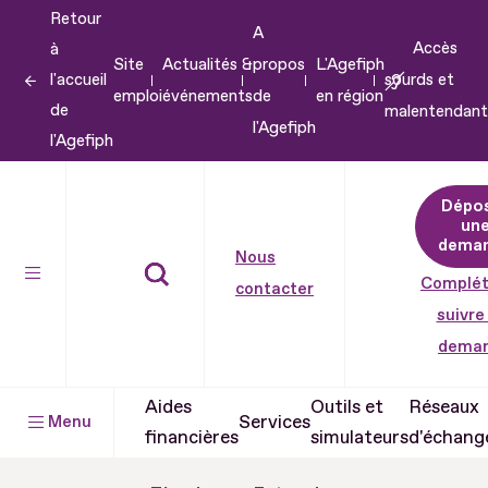
Retour
Aller
A
Accès
à
au
Site
Actualités &
propos
L'Agefiph
l'accueil
sourds et
contenu
emploi
événements
de
en région
de
malentendant
Aller
l'Agefiph
l'Agefiph
au
pied
Dépo
de
un
dema
page
Nous
Complét
contacter
suivre
dema
Aides
Outils et
Réseaux
Services
Menu
financières
simulateurs
d'échang