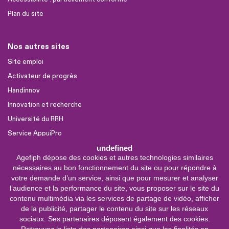
Plan du site
Nos autres sites
Site emploi
Activateur de progrès
Handinnov
Innovation et recherche
Université du RRH
Service AppuiPro
undefined
Agefiph dépose des cookies et autres technologies similaires
Nous suivre
nécessaires au bon fonctionnement du site ou pour répondre à
Youtube
votre demande d’un service, ainsi que pour mesurer et analyser
l’audience et la performance du site, vous proposer sur le site du
Linkedin
contenu multimédia via les services de partage de vidéo, afficher
de la publicité, partager le contenu du site sur les réseaux
Facebook
sociaux. Ses partenaires déposent également des cookies.
X
Retrouvez la liste des partenaires ainsi que les finalités en